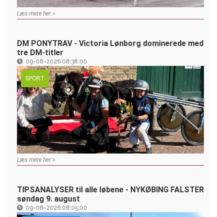
Læs mere her >
DM PONYTRAV - Victoria Lønborg dominerede med
tre DM-titler
09-08-2026 08:38:00
SPORT
Læs mere her >
TIPSANALYSER til alle løbene - NYKØBING FALSTER
søndag 9. august
09-08-2026 08:05:00