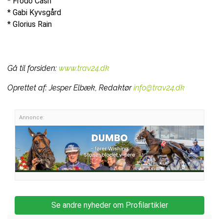
* Frodo Cash
* Gabi Kyvsgård
* Glorius Rain
Gå til forsiden:
www.trav24.dk
Oprettet af:
Jesper Elbæk, Redaktør
info@trav24.dk
Annonce:
Se andre nyheder om Profilartikler