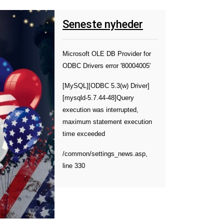
Seneste nyheder
Microsoft OLE DB Provider for
ODBC Drivers
error '80004005'
[MySQL][ODBC 5.3(w) Driver]
[mysqld-5.7.44-48]Query
execution was interrupted,
maximum statement execution
time exceeded
/common/settings_news.asp
,
line 330