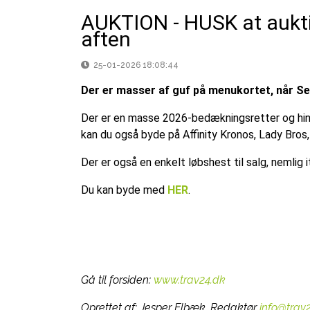
AUKTION - HUSK at aukti
aften
25-01-2026 18:08:44
Der er masser af guf på menukortet, når S
Der er en masse 2026-bedækningsretter og hing
kan du også byde på Affinity Kronos, Lady Bros, 
Der er også en enkelt løbshest til salg, nemlig i
Du kan byde med
HER
.
Gå til forsiden:
www.trav24.dk
Oprettet af:
Jesper Elbæk, Redaktør
info@trav