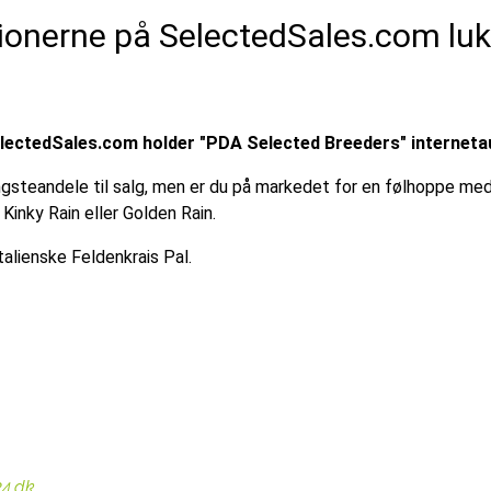
onerne på SelectedSales.com lukk
electedSales.com holder "PDA Selected Breeders" interneta
steandele til salg, men er du på markedet for en følhoppe med h
Kinky Rain eller Golden Rain.
talienske Feldenkrais Pal.
24.dk