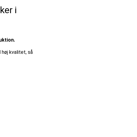
er i
uktion.
øj kvalitet, så