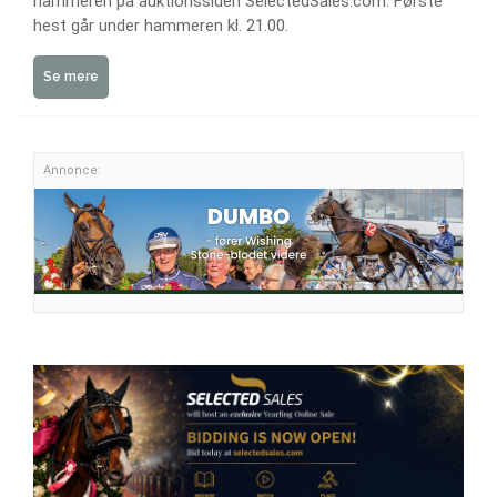
hammeren på auktionssiden SelectedSales.com. Første
hest går under hammeren kl. 21.00.
Se mere
Annonce: