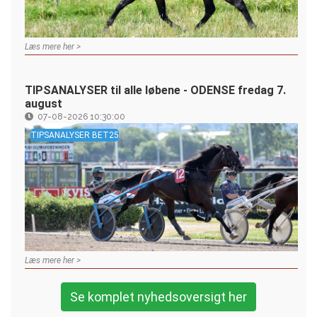
Læs mere her >
TIPSANALYSER til alle løbene - ODENSE fredag 7.
august
07-08-2026 10:30:00
TIPSANALYSER BET25
Læs mere her >
Se komplet nyhedsoversigt her