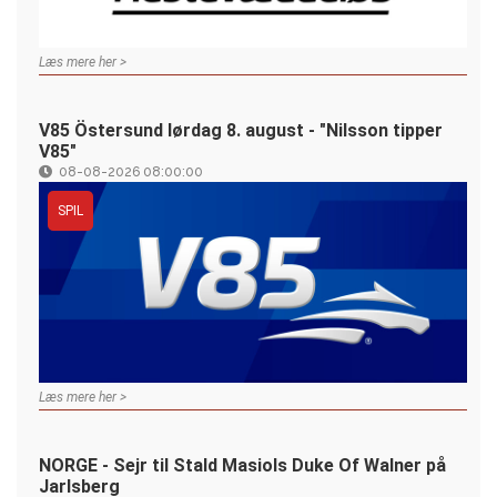
Læs mere her >
V85 Östersund lørdag 8. august - "Nilsson tipper
V85"
08-08-2026 08:00:00
SPIL
Læs mere her >
NORGE - Sejr til Stald Masiols Duke Of Walner på
Jarlsberg