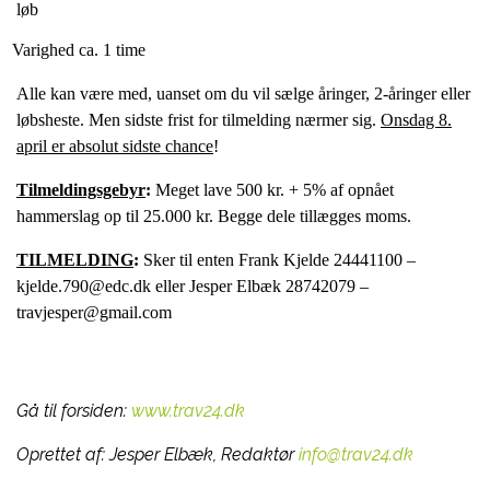
løb
Varighed ca. 1 time
Alle kan være med, uanset om du vil sælge åringer, 2-åringer eller
løbsheste. Men sidste frist for tilmelding nærmer sig.
Onsdag 8.
april er absolut sidste chance
!
Tilmeldingsgebyr
:
Meget lave 500 kr. + 5% af opnået
hammerslag op til 25.000 kr. Begge dele tillægges moms.
TILMELDING
:
Sker til enten Frank Kjelde 24441100 –
kjelde.790@edc.dk eller Jesper Elbæk 28742079 –
travjesper@gmail.com
Gå til forsiden:
www.trav24.dk
Oprettet af:
Jesper Elbæk, Redaktør
info@trav24.dk