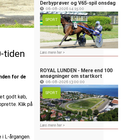
Derbyprøver og V65-spil onsdag
06-08-2026 14:15:00
SPORT
-tiden
Læs mere her >
ROYAL LUNDEN - Mere end 100
ansøgninger om startkort
inden for de
06-08-2026 13:00:00
SPORT
 et godt køb,
prette. Klik på
Læs mere her >
 i L-årgangen.