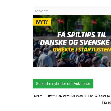
Annonce:
Se andre nyheder om Auktioner
Du er her:
Trav24
>>
Nyheder
>>
Auktioner
>>
HUSK - Auktionen på T
Tip r