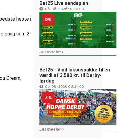
Bet25 Live sendeplan
06-08-2026 10:00:00
bedste heste i
SPIL
ire gang som 2-
Læs mere her >
Bet25 - Vind luksuspakke til en
værdi af 3.580 kr. til Derby-
ica Dream,
lørdag
06-08-2026 08:45:00
SPIL
Læs mere her >