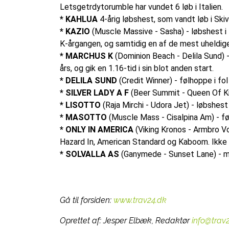
Letsgetrdytorumble har vundet 6 løb i Italien.
* KAHLUA
4-årig løbshest, som vandt løb i Ski
* KAZIO
(Muscle Massive - Sasha) - løbshest i
K-årgangen, og samtidig en af de mest uheldige
* MARCHUS K
(Dominion Beach - Delila Sund) -
års, og gik en 1.16-tid i sin blot anden start.
* DELILA SUND
(Credit Winner) - følhoppe i f
* SILVER LADY A F
(Beer Summit - Queen Of Kni
* LISOTTO
(Raja Mirchi - Udora Jet) - løbshest
* MASOTTO
(Muscle Mass - Cisalpina Am) - f
* ONLY IN AMERICA
(Viking Kronos - Armbro Vo
Hazard In, American Standard og Kaboom. Ikke i
* SOLVALLA AS
(Ganymede - Sunset Lane) - mor
Gå til forsiden:
www.trav24.dk
Oprettet af:
Jesper Elbæk, Redaktør
info@trav