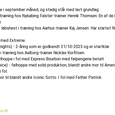
ve i september måned, og stadig står med lavt grundlag.
 træning hos Nykøbing Falster-træner Henrik Thomsen. En af de 
.
 løbshest i træning hos Aarhus-træner Kaj Jensen. Har startet f
ol med Extreme.
ghts) - 2-åring som er godkendt 31/10-2025 og er startklar.
 i træning hos Aalborg-træner Nicklas Korfitsen.
ølhoppe i fol med Express Bourbon med følpengene betalt
ice) - følhoppe med solid produktion, blandt andre mor til Amer
 fol.
 til blandt andre Iconic Sotto. I fol med Father Patrick.
24.dk