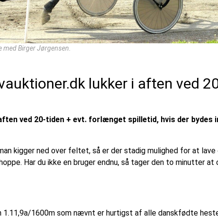
ne med Birger Jørgensen.
auktioner.dk lukker i aften ved 20
ften ved 20-tiden + evt. forlænget spilletid, hvis der bydes 
 man kigger ned over feltet, så er der stadig mulighed for at lave
hoppe. Har du ikke en bruger endnu, så tager den to minutter at o
1.11,9a/1600m som nævnt er hurtigst af alle danskfødte heste