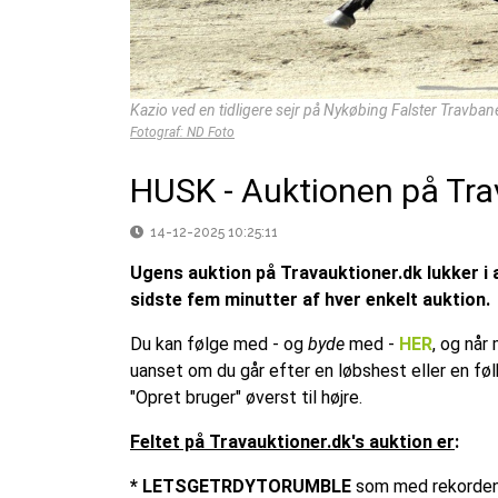
Kazio ved en tidligere sejr på Nykøbing Falster Travba
Fotograf: ND Foto
HUSK - Auktionen på Trav
14-12-2025 10:25:11
Ugens auktion på Travauktioner.dk lukker i a
sidste fem minutter af hver enkelt auktion.
Du kan følge med - og
byde
med -
HER
, og når
uanset om du går efter en løbshest eller en føl
"Opret bruger" øverst til højre.
Feltet på Travauktioner.dk's auktion er
:
* LETSGETRDYTORUMBLE
som med rekorden 