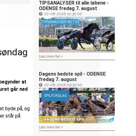
TIPSANALYSER til alle løbene -
ODENSE fredag 7. august
07-08-2026 10:30:00
TIPSANALYSER BET25
 søndag
Læs mere her >
Dagens bedste spil - ODENSE
fredag 7. august
 begynder at
07-08-2026 09:30:00
 uret går ned
SPILFORSLAG
 at byde på, og
er står på
Læs mere her >