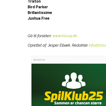
Trixton
Bird Parker
Brillantissime
Jushua Free
Gå til forsiden:
www.trav24.dk
Oprettet af:
Jesper Elbæk, Redaktør
info@trav
Annonce: