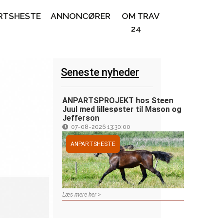
RTSHESTE
ANNONCØRER
OM TRAV
24
Seneste nyheder
ANPARTSPROJEKT hos Steen
Juul med lillesøster til Mason og
Jefferson
07-08-2026 13:30:00
ANPARTSHESTE
Læs mere her >