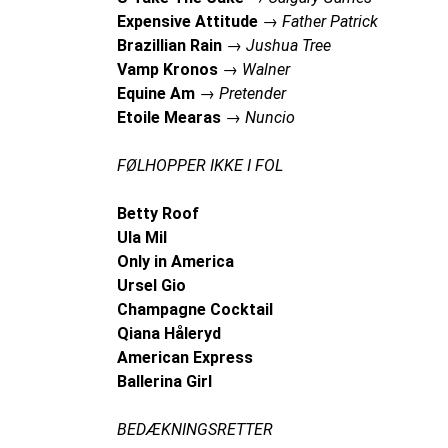
Expensive Attitude
→
Father Patrick
Brazillian Rain
→
Jushua Tree
Vamp Kronos
→
Walner
Equine Am
→
Pretender
Etoile Mearas
→
Nuncio
FØLHOPPER IKKE I FOL
Betty Roof
Ula Mil
Only in America
Ursel Gio
Champagne Cocktail
Qiana Håleryd
American Express
Ballerina Girl
BEDÆKNINGSRETTER