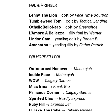
FØL & ÅRINGER
Lenny The Lion
– colt by
Face Time Bourbon
Tumbleweed Tom
– colt by
Tactical Landing
OthelloBelloNero
– colt by
Greenshoe
L'Amore A Bellezza
– filly foal by
Warner
Lindor Cam
– yearling colt by
Robert Bi
Amanatsu
– yearling filly by
Father Patrick
FØLHOPPER I FOL
Outsourced Hanover
→
Maharajah
Isolde Face
→
Maharajah
WOW
→
Calgary Games
Miss Irma
→
Frank Gio
Princess Corner
→
Calgary Games
Spirited Chic
→
Readly Express
Ruby Hill
→
Express Jet
U Take The Cake
→
Calgary Games