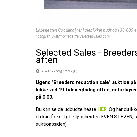
Løbshesten Coquaholy er i øjeblikket budt op i 30.000 e
Fotograf: Skærmbillede fra SelectedSales.com
Selected Sales - Breeder
aften
26-10-2025 10:22:59
Ugens "Breeders reduction sale" auktion på
lukke ved 19-tiden søndag aften, naturligvis
på 0:00.
Du kan se de udbudte heste
HER
. Og har du ik
du kan f.eks. købe løbshesten EVEN STEVEN, so
auktionssiden).