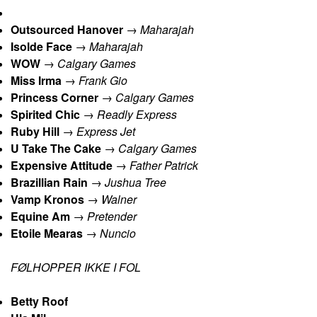
Outsourced Hanover
→
Maharajah
Isolde Face
→
Maharajah
WOW
→
Calgary Games
Miss Irma
→
Frank Gio
Princess Corner
→
Calgary Games
Spirited Chic
→
Readly Express
Ruby Hill
→
Express Jet
U Take The Cake
→
Calgary Games
Expensive Attitude
→
Father Patrick
Brazillian Rain
→
Jushua Tree
Vamp Kronos
→
Walner
Equine Am
→
Pretender
Etoile Mearas
→
Nuncio
FØLHOPPER IKKE I FOL
Betty Roof