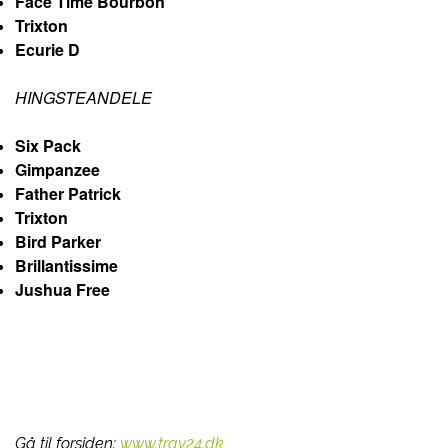
Face Time Bourbon
Trixton
Ecurie D
HINGSTEANDELE
Six Pack
Gimpanzee
Father Patrick
Trixton
Bird Parker
Brillantissime
Jushua Free
Gå til forsiden:
www.trav24.dk