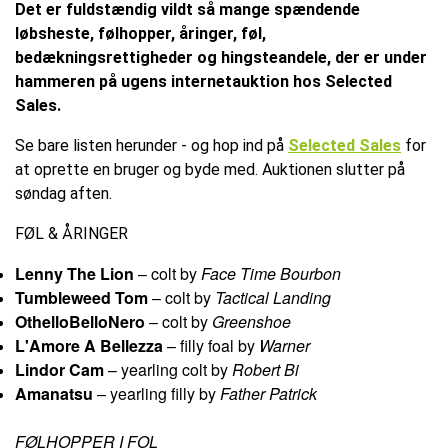
Det er fuldstændig vildt så mange spændende
løbsheste, følhopper, åringer, føl,
bedækningsrettigheder og hingsteandele, der er under
hammeren på ugens internetauktion hos Selected
Sales.
Se bare listen herunder - og hop ind på
Selected Sales
for
at oprette en bruger og byde med. Auktionen slutter på
søndag aften.
FØL & ÅRINGER
Lenny The Lion
– colt by
Face Time Bourbon
Tumbleweed Tom
– colt by
Tactical Landing
OthelloBelloNero
– colt by
Greenshoe
L'Amore A Bellezza
– filly foal by
Warner
Lindor Cam
– yearling colt by
Robert Bi
Amanatsu
– yearling filly by
Father Patrick
FØLHOPPER I FOL