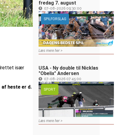
fredag 7. august
07-08-2026 09:30:00
SPILFORSLAG
Læs mere her >
lrettet især
USA - Ny double til Nicklas
"Obelix" Andersen
07-08-2026 07:45:00
 af heste er d.
SPORT
Læs mere her >