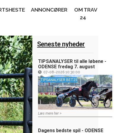
RTSHESTE
ANNONCØRER
OM TRAV
24
Seneste nyheder
TIPSANALYSER til alle løbene -
ODENSE fredag 7. august
07-08-2026 10:30:00
TIPSANALYSER BET25
Læs mere her >
Dagens bedste spil - ODENSE