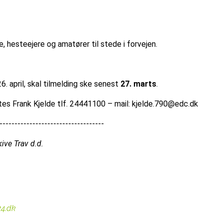
 hesteejere og amatører til stede i forvejen.
. april, skal tilmelding ske senest
27. marts
.
ktes Frank Kjelde tlf. 24441100 – mail: kjelde.790@edc.dk
------------------------------------
ve Trav d.d.
24.dk