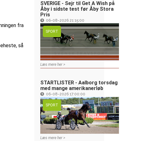
SVERIGE - Sejr til Get A Wish på
Åby i sidste test før Åby Stora
Pris
06-08-2026 21:15:00
mningen fra
SPORT
seheste, så
Læs mere her >
STARTLISTER - Aalborg torsdag
med mange amerikanerløb
06-08-2026 17:00:00
SPORT
Læs mere her >