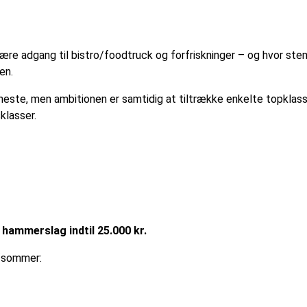
 være adgang til bistro/foodtruck og forfriskninger – og hvor ste
en.
e heste, men ambitionen er samtidig at tiltrække enkelte topklas
klasser.
 hammerslag indtil 25.000 kr.
r/sommer: