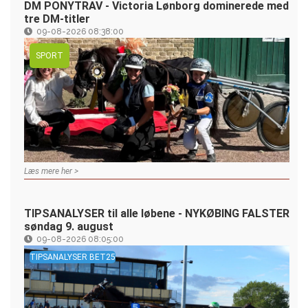
DM PONYTRAV - Victoria Lønborg dominerede med
tre DM-titler
09-08-2026 08:38:00
SPORT
Læs mere her >
TIPSANALYSER til alle løbene - NYKØBING FALSTER
søndag 9. august
09-08-2026 08:05:00
TIPSANALYSER BET25