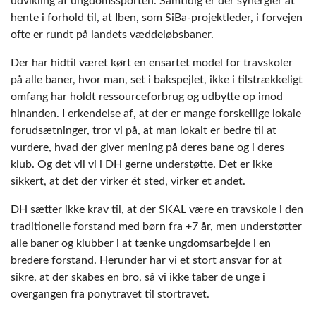
udvikling af ungdomssporten. Samtidig er der synergier at
hente i forhold til, at Iben, som SiBa-projektleder, i forvejen
ofte er rundt på landets væddeløbsbaner.
Der har hidtil været kørt en ensartet model for travskoler
på alle baner, hvor man, set i bakspejlet, ikke i tilstrækkeligt
omfang har holdt ressourceforbrug og udbytte op imod
hinanden. I erkendelse af, at der er mange forskellige lokale
forudsætninger, tror vi på, at man lokalt er bedre til at
vurdere, hvad der giver mening på deres bane og i deres
klub. Og det vil vi i DH gerne understøtte. Det er ikke
sikkert, at det der virker ét sted, virker et andet.
DH sætter ikke krav til, at der SKAL være en travskole i den
traditionelle forstand med børn fra +7 år, men understøtter
alle baner og klubber i at tænke ungdomsarbejde i en
bredere forstand. Herunder har vi et stort ansvar for at
sikre, at der skabes en bro, så vi ikke taber de unge i
overgangen fra ponytravet til stortravet.