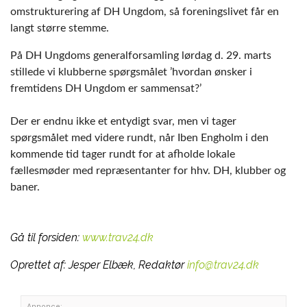
omstrukturering af DH Ungdom, så foreningslivet får en
langt større stemme.
På DH Ungdoms generalforsamling lørdag d. 29. marts
stillede vi klubberne spørgsmålet ’hvordan ønsker i
fremtidens DH Ungdom er sammensat?’
Der er endnu ikke et entydigt svar, men vi tager
spørgsmålet med videre rundt, når Iben Engholm i den
kommende tid tager rundt for at afholde lokale
fællesmøder med repræsentanter for hhv. DH, klubber og
baner.
Gå til forsiden:
www.trav24.dk
Oprettet af:
Jesper Elbæk, Redaktør
info@trav24.dk
Annonce: