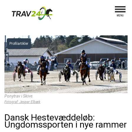
Profilartikler
Ponytrav i Skive.
Fotograf: Jesper Elbæk
Dansk Hestevæddeløb:
Ungdomssporten i nye rammer