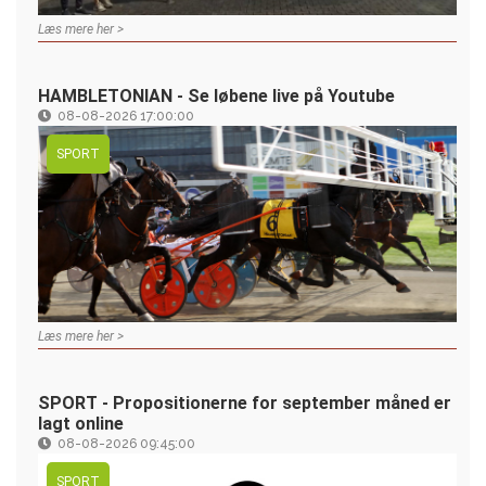
Læs mere her >
HAMBLETONIAN - Se løbene live på Youtube
08-08-2026 17:00:00
SPORT
Læs mere her >
SPORT - Propositionerne for september måned er
lagt online
08-08-2026 09:45:00
SPORT