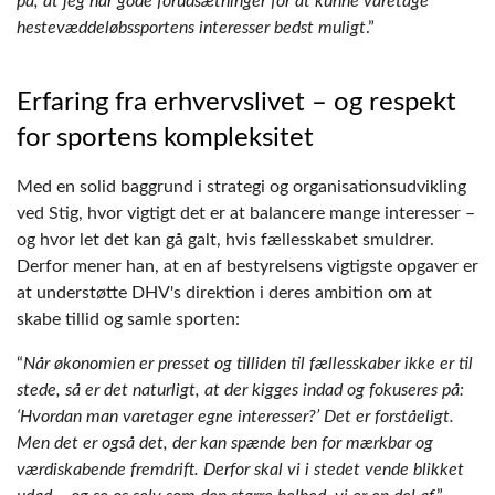
på, at jeg har gode forudsætninger for at kunne varetage
hestevæddeløbssportens interesser bedst muligt
.”
Erfaring fra erhvervslivet – og respekt
for sportens kompleksitet
Med en solid baggrund i strategi og organisationsudvikling
ved Stig, hvor vigtigt det er at balancere mange interesser –
og hvor let det kan gå galt, hvis fællesskabet smuldrer.
Derfor mener han, at en af bestyrelsens vigtigste opgaver er
at understøtte DHV's direktion i deres ambition om at
skabe tillid og samle sporten:
“
Når økonomien er presset og tilliden til fællesskaber ikke er til
stede, så er det naturligt, at der kigges indad og fokuseres på:
‘Hvordan man varetager egne interesser?’ Det er forståeligt.
Men det er også det, der kan spænde ben for mærkbar og
værdiskabende fremdrift. Derfor skal vi i stedet vende blikket