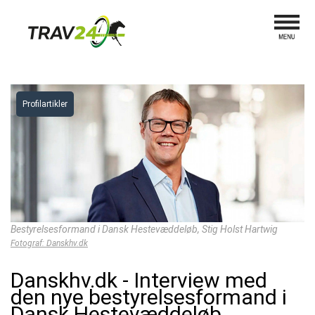
Profilartikler
Bestyrelsesformand i Dansk Hestevæddeløb, Stig Holst Hartwig
Fotograf: Danskhv.dk
Danskhv.dk - Interview med
den nye bestyrelsesformand i
Dansk Hestevæddeløb