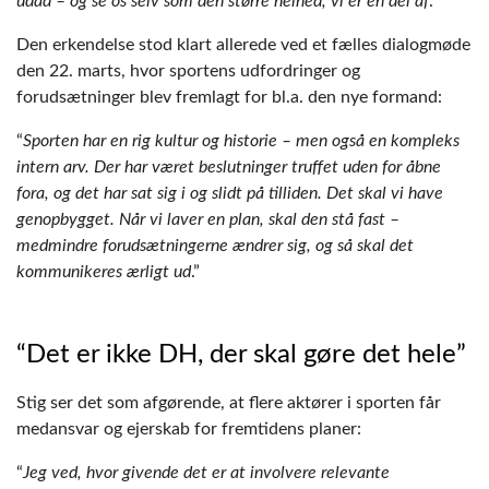
udad – og se os selv som den større helhed, vi er en del af
.”
Den erkendelse stod klart allerede ved et fælles dialogmøde
den 22. marts, hvor sportens udfordringer og
forudsætninger blev fremlagt for bl.a. den nye formand:
“
Sporten har en rig kultur og historie – men også en kompleks
intern arv. Der har været beslutninger truffet uden for åbne
fora, og det har sat sig i og slidt på tilliden. Det skal vi have
genopbygget. Når vi laver en plan, skal den stå fast –
medmindre forudsætningerne ændrer sig, og så skal det
kommunikeres ærligt ud
.”
“Det er ikke DH, der skal gøre det hele”
Stig ser det som afgørende, at flere aktører i sporten får
medansvar og ejerskab for fremtidens planer:
“
Jeg ved, hvor givende det er at involvere relevante