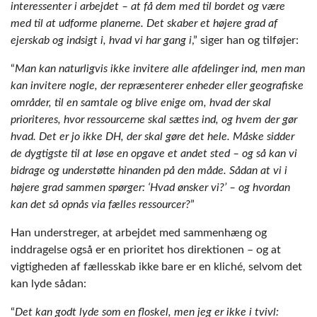
interessenter i arbejdet – at få dem med til bordet og være
med til at udforme planerne. Det skaber et højere grad af
ejerskab og indsigt i, hvad vi har gang i
,” siger han og tilføjer:
“
Man kan naturligvis ikke invitere alle afdelinger ind, men man
kan invitere nogle, der repræsenterer enheder eller geografiske
områder, til en samtale og blive enige om, hvad der skal
prioriteres, hvor ressourcerne skal sættes ind, og hvem der gør
hvad. Det er jo ikke DH, der skal gøre det hele. Måske sidder
de dygtigste til at løse en opgave et andet sted – og så kan vi
bidrage og understøtte hinanden på den måde. Sådan at vi i
højere grad sammen spørger: ‘Hvad ønsker vi?’ – og hvordan
kan det så opnås via fælles ressourcer?
”
Han understreger, at arbejdet med sammenhæng og
inddragelse også er en prioritet hos direktionen – og at
vigtigheden af fællesskab ikke bare er en kliché, selvom det
kan lyde sådan:
“
Det kan godt lyde som en floskel, men jeg er ikke i tvivl: