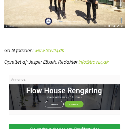
Gå til forsiden:
www.trav24.dk
Oprettet af:
Jesper Elbæk, Redaktør
info@trav24.dk
Annonce: