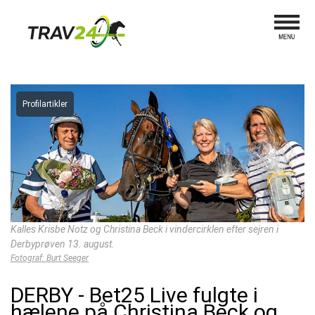
Profilartikler
Kalles Krisbe Notz og Christina Beck i vindercirklen efter sejren i
Derbyprøven 13. august.
Fotograf: Burt Seeger
DERBY - Bet25 Live fulgte i
hælene på Christina Beck og