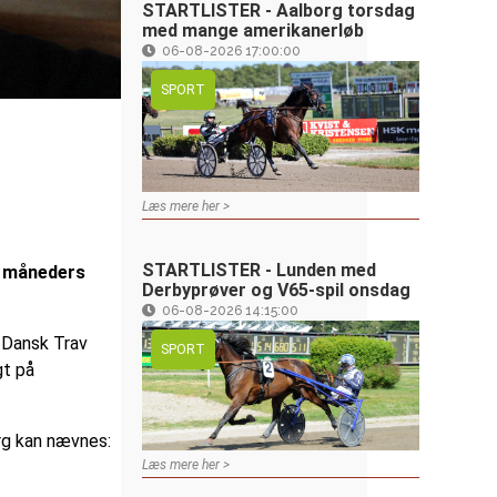
STARTLISTER - Aalborg torsdag
med mange amerikanerløb
06-08-2026 17:00:00
SPORT
Læs mere her >
STARTLISTER - Lunden med
e måneders
Derbyprøver og V65-spil onsdag
06-08-2026 14:15:00
 Dansk Trav
SPORT
gt på
rg kan nævnes:
Læs mere her >