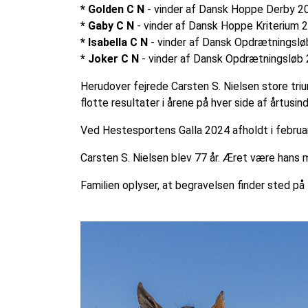
* Golden C N
- vinder af Dansk Hoppe Derby 
* Gaby C N
- vinder af Dansk Hoppe Kriterium 
* Isabella C N
- vinder af Dansk Opdrætningsl
* Joker C N
- vinder af Dansk Opdrætningsløb
Herudover fejrede Carsten S. Nielsen store tri
flotte resultater i årene på hver side af årtusin
Ved Hestesportens Galla 2024 afholdt i februa
Carsten S. Nielsen blev 77 år. Æret være hans 
Familien oplyser, at begravelsen finder sted på f