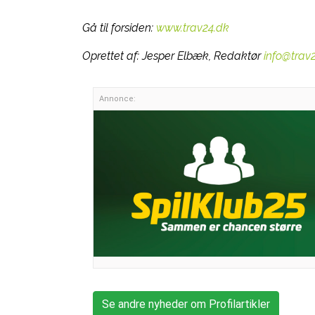
Gå til forsiden:
www.trav24.dk
Oprettet af:
Jesper Elbæk, Redaktør
info@trav
Annonce:
Se andre nyheder om Profilartikler