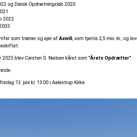
2022 og Dansk Opdrætningsløb 2020
2021
øb 2022
 2003
umfer som træner og ejer af
Axwill
, som tjente 2,5 mio. kr., og le
deskiftet.
r 2025 blev Carsten S. Nielsen kåret som
"Årets Opdrætter"
.
minde.
redag 13. juni kl. 13.00 i Aalestrup Kirke.