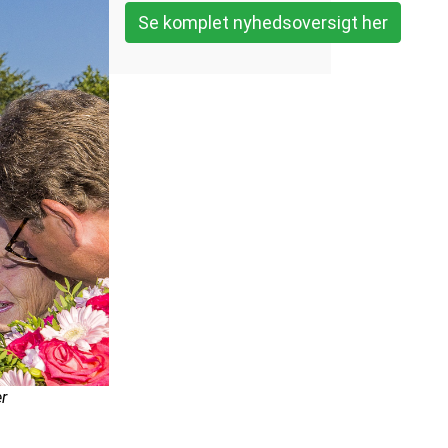
Se komplet nyhedsoversigt her
r