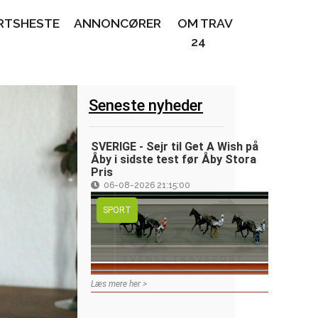
RTSHESTE
ANNONCØRER
OM TRAV
24
Seneste nyheder
SVERIGE - Sejr til Get A Wish på
Åby i sidste test før Åby Stora
Pris
06-08-2026 21:15:00
SPORT
Læs mere her >