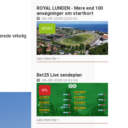
ROYAL LUNDEN - Mere end 100
ansøgninger om startkort
06-08-2026 13:00:00
SPORT
verede virkelig
Læs mere her >
Bet25 Live sendeplan
06-08-2026 10:00:00
SPIL
Læs mere her >