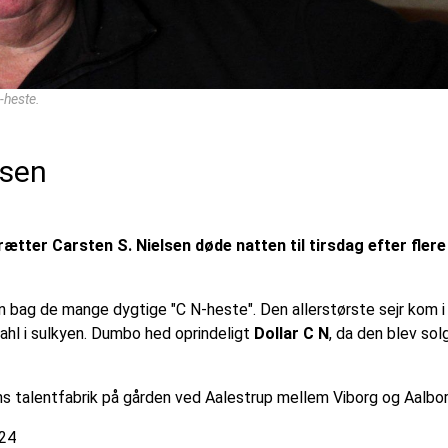
-heste.
lsen
ter Carsten S. Nielsen døde natten til tirsdag efter fler
n bag de mange dygtige "C N-heste". Den allerstørste sejr kom i
hl i sulkyen. Dumbo hed oprindeligt
Dollar C N
, da den blev sol
ens talentfabrik på gården ved Aalestrup mellem Viborg og Aalbo
024