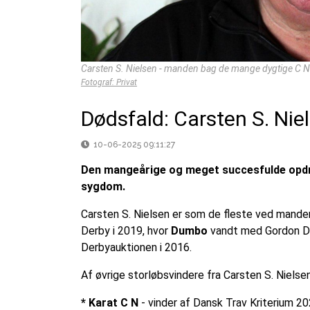
Carsten S. Nielsen - manden bag de mange dygtige C N
Fotograf: Privat
Dødsfald: Carsten S. Nie
10-06-2025 09:11:27
Den mangeårige og meget succesfulde opdræt
sygdom.
Carsten S. Nielsen er som de fleste ved mande
Derby i 2019, hvor
Dumbo
vandt med Gordon Da
Derbyauktionen i 2016.
Af øvrige storløbsvindere fra Carsten S. Niels
* Karat C N
- vinder af Dansk Trav Kriterium 2