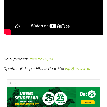
Gå til forsiden:
www.trav24.dk
Oprettet af:
Jesper Elbæk, Redaktør
info@trav24.dk
Annonce: