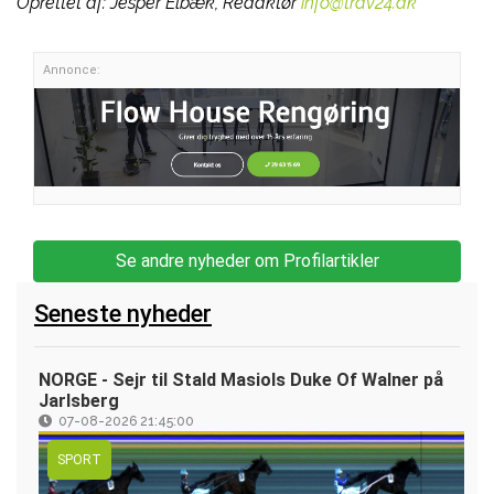
Oprettet af:
Jesper Elbæk, Redaktør
info@trav24.dk
Annonce:
Se andre nyheder om Profilartikler
Seneste nyheder
NORGE - Sejr til Stald Masiols Duke Of Walner på
Jarlsberg
07-08-2026 21:45:00
SPORT