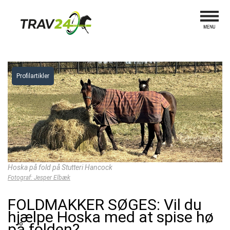
Profilartikler
Hoska på fold på Stutteri Hancock
Fotograf: Jesper Elbæk
FOLDMAKKER SØGES: Vil du
hjælpe Hoska med at spise hø
på folden?