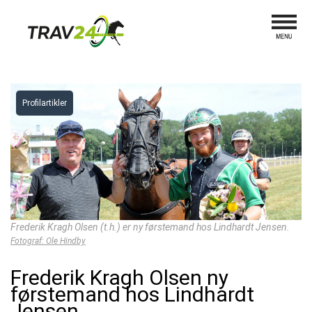
Profilartikler
Frederik Kragh Olsen (t.h.) er ny førstemand hos Lindhardt Jensen.
Fotograf: Ole Hindby
Frederik Kragh Olsen ny
førstemand hos Lindhardt
Jensen