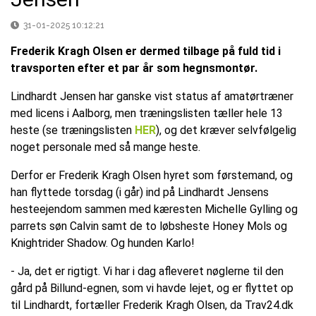
31-01-2025 10:12:21
Frederik Kragh Olsen er dermed tilbage på fuld tid i
travsporten efter et par år som hegnsmontør.
Lindhardt Jensen har ganske vist status af amatørtræner
med licens i Aalborg, men træningslisten tæller hele 13
heste (se træningslisten
HER
), og det kræver selvfølgelig
noget personale med så mange heste.
Derfor er Frederik Kragh Olsen hyret som førstemand, og
han flyttede torsdag (i går) ind på Lindhardt Jensens
hesteejendom sammen med kæresten Michelle Gylling og
parrets søn Calvin samt de to løbsheste Honey Mols og
Knightrider Shadow. Og hunden Karlo!
- Ja, det er rigtigt. Vi har i dag afleveret nøglerne til den
gård på Billund-egnen, som vi havde lejet, og er flyttet op
til Lindhardt, fortæller Frederik Kragh Olsen, da Trav24.dk