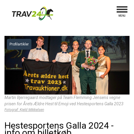
Profilartikler
Martin Bjerregaard modtager på Team Flemming Jensens vegne
prisen for Årets Ældre Hest til Emoji ved Hestesportens Galla 2023
Fotograf: Kjeld Mikkelsen
Hestesportens Galla 2024 -
info om billetkøb