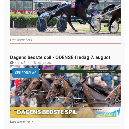
Læs mere her >
Dagens bedste spil - ODENSE fredag 7. august
07-08-2026 09:30:00
SPILFORSLAG
Læs mere her >