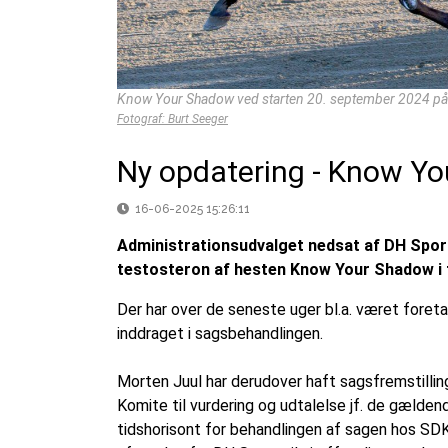
Know Your Shadow ved starten 20. september 2024 på 
Fotograf: Burt Seeger
Ny opdatering - Know Y
16-06-2025 15:26:11
Administrationsudvalget nedsat af DH Sport,
testosteron af hesten Know Your Shadow i 
Der har over de seneste uger bl.a. været foret
inddraget i sagsbehandlingen.
Morten Juul har derudover haft sagsfremstilling
Komite til vurdering og udtalelse jf. de gælden
tidshorisont for behandlingen af sagen hos SDK 