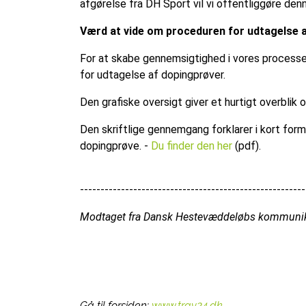
afgørelse fra DH Sport vil vi offentliggøre den
Værd at vide om proceduren for udtagelse 
For at skabe gennemsigtighed i vores processer
for udtagelse af dopingprøver.
Den grafiske oversigt giver et hurtigt overblik 
Den skriftlige gennemgang forklarer i kort for
dopingprøve. -
Du finder den her
(pdf).
-------------------------------------------------------
Modtaget fra Dansk Hestevæddeløbs kommunik
Gå til forsiden:
www.trav24.dk