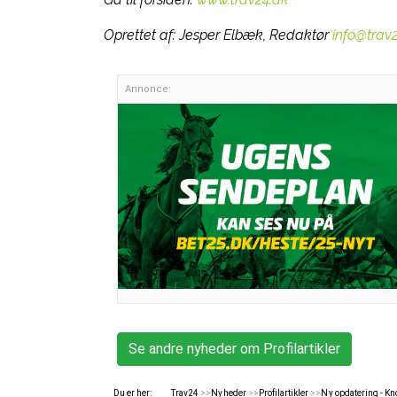
Oprettet af:
Jesper Elbæk, Redaktør
info@trav
Annonce:
Se andre nyheder om Profilartikler
Du er her:
Trav24
>>
Nyheder
>>
Profilartikler
>>
Ny opdatering - K