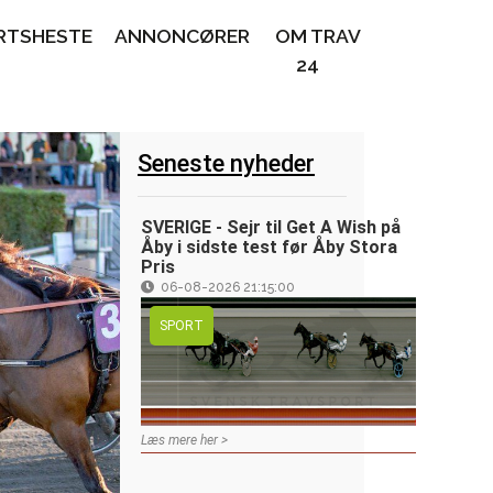
RTSHESTE
ANNONCØRER
OM TRAV
24
Seneste nyheder
SVERIGE - Sejr til Get A Wish på
Åby i sidste test før Åby Stora
Pris
06-08-2026 21:15:00
SPORT
Læs mere her >