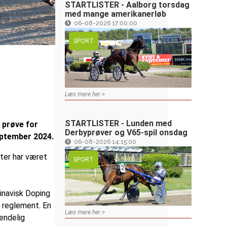
STARTLISTER - Aalborg torsdag
med mange amerikanerløb
06-08-2026 17:00:00
SPORT
Læs mere her >
STARTLISTER - Lunden med
 prøve for
Derbyprøver og V65-spil onsdag
eptember 2024.
06-08-2026 14:15:00
rter har været
SPORT
dinavisk Doping
g reglement. En
Læs mere her >
 endelig