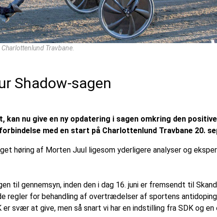
Charlottenlund Travbane.
our Shadow-sagen
 kan nu give en ny opdatering i sagen omkring den positive
forbindelse med en start på Charlottenlund Travbane 20. s
aget høring af Morten Juul ligesom yderligere analyser og ekspe
en til gennemsyn, inden den i dag 16. juni er fremsendt til Skan
de regler for behandling af overtrædelser af sportens antidopin
er svær at give, men så snart vi har en indstilling fra SDK og en