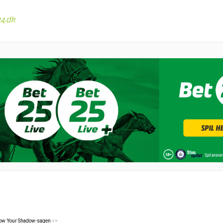
24.dk
now Your Shadow-sagen
>>