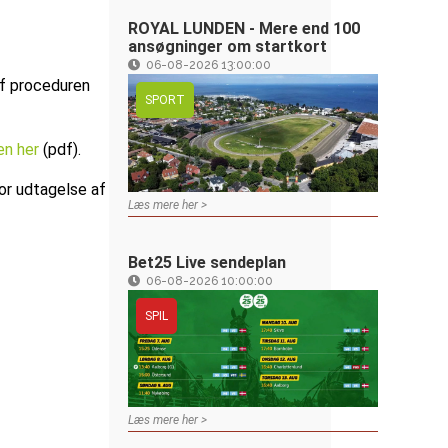
ROYAL LUNDEN - Mere end 100
ansøgninger om startkort
06-08-2026 13:00:00
af proceduren
SPORT
en her
(pdf).
or udtagelse af
Læs mere her >
Bet25 Live sendeplan
06-08-2026 10:00:00
SPIL
Læs mere her >