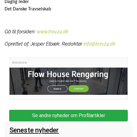
Daglig leder
Det Danske Travselskab
Gå til forsiden:
www.trav24.dk
Oprettet af:
Jesper Elbæk, Redaktør
info@trav24.dk
Annonce:
Se andre nyheder om Profilartikler
Seneste nyheder