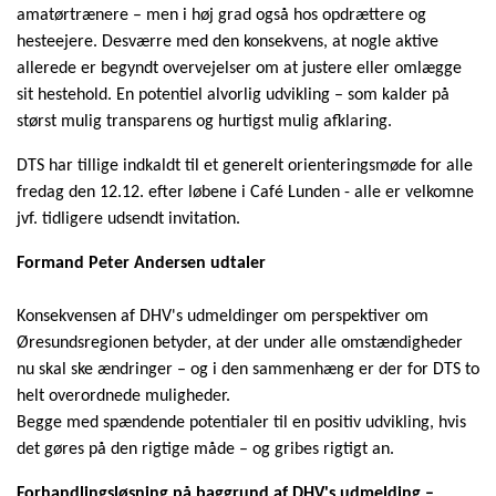
amatørtrænere – men i høj grad også hos opdrættere og
hesteejere. Desværre med den konsekvens, at nogle aktive
allerede er begyndt overvejelser om at justere eller omlægge
sit hestehold. En potentiel alvorlig udvikling – som kalder på
størst mulig transparens og hurtigst mulig afklaring.
DTS har tillige indkaldt til et generelt orienteringsmøde for alle
fredag den 12.12. efter løbene i Café Lunden - alle er velkomne
jvf. tidligere udsendt invitation.
Formand Peter Andersen udtaler
Konsekvensen af DHV's udmeldinger om perspektiver om
Øresundsregionen betyder, at der under alle omstændigheder
nu skal ske ændringer – og i den sammenhæng er der for DTS to
helt overordnede muligheder.
Begge med spændende potentialer til en positiv udvikling, hvis
det gøres på den rigtige måde – og gribes rigtigt an.
Forhandlingsløsning på baggrund af DHV's udmelding –