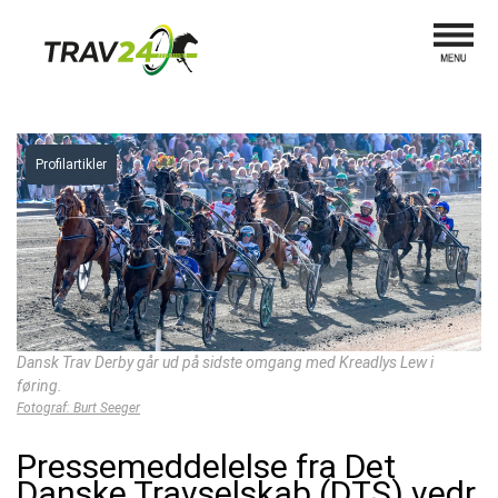
Profilartikler
Dansk Trav Derby går ud på sidste omgang med Kreadlys Lew i
føring.
Fotograf: Burt Seeger
Pressemeddelelse fra Det
Danske Travselskab (DTS) vedr.