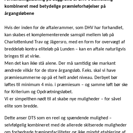
kombineret med betydelige præmieforhøjelser på
årgangsløbene
Hvis der inden for de aftalerammer, som DHV har forhandlet,
kan skabes et komplementerende samspil mellem løb på
Charlottenlund Trav og Jägersro, med en form for overvægt af
breddeløb kontra eliteløb på Lunden – kan en aftale naturligvis
bringes til at virke.
Men det kan ikke stå alene. Der må samtidig ske markant
ændrede vilkår for de store årgangsløb. F.eks. skal vi have
præmiesummerne op på et helt andet niveau. Derbyet bør
løftes til minimum 4 mio. i præmiesum – og samme løft bør ske
for Kriterium og Opdrætningsløbet.
Vi er simpelthen nødt til at skabe nye muligheder – for såvel
elite som bredde.
Dette anser DTS som en reel og spændende mulighed –
selvfølgelig kombineret med de allerede skitserede muligheder
om forbedrede træningsfaciliteter og ikke mindst etablering af