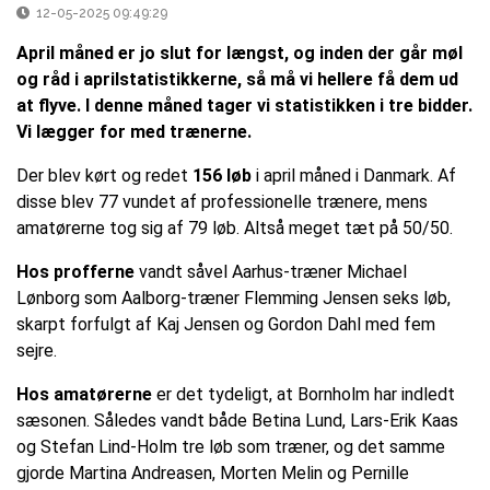
12-05-2025 09:49:29
April måned er jo slut for længst, og inden der går møl
og råd i aprilstatistikkerne, så må vi hellere få dem ud
at flyve. I denne måned tager vi statistikken i tre bidder.
Vi lægger for med trænerne.
Der blev kørt og redet
156 løb
i april måned i Danmark. Af
disse blev 77 vundet af professionelle trænere, mens
amatørerne tog sig af 79 løb. Altså meget tæt på 50/50.
Hos profferne
vandt såvel Aarhus-træner Michael
Lønborg som Aalborg-træner Flemming Jensen seks løb,
skarpt forfulgt af Kaj Jensen og Gordon Dahl med fem
sejre.
Hos amatørerne
er det tydeligt, at Bornholm har indledt
sæsonen. Således vandt både Betina Lund, Lars-Erik Kaas
og Stefan Lind-Holm tre løb som træner, og det samme
gjorde Martina Andreasen, Morten Melin og Pernille