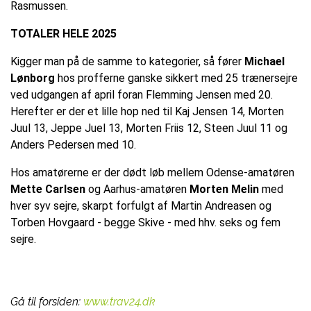
Rasmussen.
TOTALER HELE 2025
Kigger man på de samme to kategorier, så fører
Michael
Lønborg
hos profferne ganske sikkert med 25 trænersejre
ved udgangen af april foran Flemming Jensen med 20.
Herefter er der et lille hop ned til Kaj Jensen 14, Morten
Juul 13, Jeppe Juel 13, Morten Friis 12, Steen Juul 11 og
Anders Pedersen med 10.
Hos amatørerne er der dødt løb mellem Odense-amatøren
Mette Carlsen
og Aarhus-amatøren
Morten Melin
med
hver syv sejre, skarpt forfulgt af Martin Andreasen og
Torben Hovgaard - begge Skive - med hhv. seks og fem
sejre.
Gå til forsiden:
www.trav24.dk