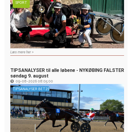
SPORT
Læs mere her >
TIPSANALYSER til alle løbene - NYKØBING FALSTER
søndag 9. august
09-08-2026 08:05:00
TIPSANALYSER BET25