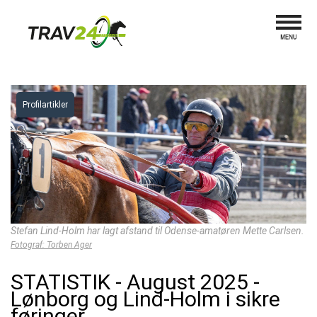
Profilartikler
Stefan Lind-Holm har lagt afstand til Odense-amatøren Mette Carlsen.
Fotograf: Torben Ager
STATISTIK - August 2025 -
Lønborg og Lind-Holm i sikre
føringer