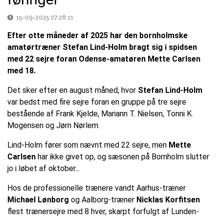
15-09-2025 07:28:11
Efter otte måneder af 2025 har den bornholmske
amatørtræner Stefan Lind-Holm bragt sig i spidsen
med 22 sejre foran Odense-amatøren Mette Carlsen
med 18.
Det sker efter en august måned, hvor
Stefan Lind-Holm
var bedst med fire sejre foran en gruppe på tre sejre
bestående af Frank Kjelde, Mariann T. Nielsen, Tonni K.
Mogensen og Jørn Nørlem.
Lind-Holm fører som nævnt med 22 sejre, men
Mette
Carlsen
har ikke givet op, og sæsonen på Bornholm slutter
jo i løbet af oktober...
Hos de professionelle trænere vandt Aarhus-træner
Michael Lønborg
og Aalborg-træner
Nicklas Korfitsen
flest trænersejre med 8 hver, skarpt forfulgt af Lunden-