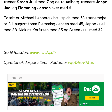
træner
Steen Juul
med 7 og de to Aalborg-trænere
Jeppe
Juel
og
Flemming Jensen
hver med 6.
Totalt er Michael Lønborg klart i spids med 53 trænersejre
pr. 31. august foran Flemming Jensen med 45, Jeppe Juel
med 38, Nicklas Korfitsen med 35 og Steen Juul med 32.
Gå til forsiden:
www.trav24.dk
Oprettet af:
Jesper Elbæk, Redaktør
info@trav24.dk
Annonce: