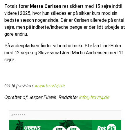
Totalt fører
Mette Carlsen
ret sikkert med 15 sejre indtil
videre i 2025, hvor hun således er på sikker kurs mod sin
bedste sæson nogensinde. Dér er Carlsen allerede på antal
sejre, men på indkørte/indredne penge er der lidt arbejde at
gøre endnu.
På andenpladsen finder vi bornholmske Stefan Lind-Holm
med 12 sejre og Skive-amatøren Martin Andreasen med 11
sejre.
Gå til forsiden:
www.trav24.dk
Oprettet af:
Jesper Elbæk, Redaktør
info@trav24.dk
Annonce: