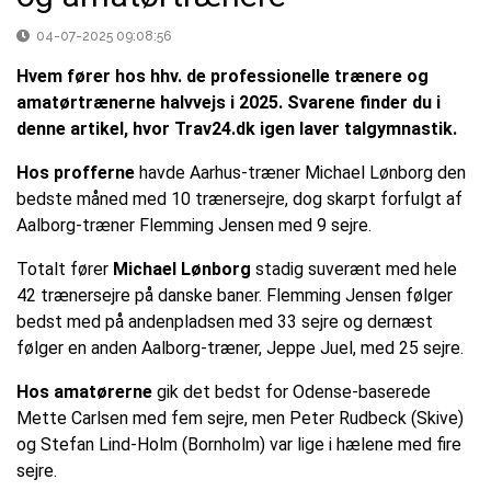
04-07-2025 09:08:56
Hvem fører hos hhv. de professionelle trænere og
amatørtrænerne halvvejs i 2025. Svarene finder du i
denne artikel, hvor Trav24.dk igen laver talgymnastik.
Hos profferne
havde Aarhus-træner Michael Lønborg den
bedste måned med 10 trænersejre, dog skarpt forfulgt af
Aalborg-træner Flemming Jensen med 9 sejre.
Totalt fører
Michael Lønborg
stadig suverænt med hele
42 trænersejre på danske baner. Flemming Jensen følger
bedst med på andenpladsen med 33 sejre og dernæst
følger en anden Aalborg-træner, Jeppe Juel, med 25 sejre.
Hos amatørerne
gik det bedst for Odense-baserede
Mette Carlsen med fem sejre, men Peter Rudbeck (Skive)
og Stefan Lind-Holm (Bornholm) var lige i hælene med fire
sejre.