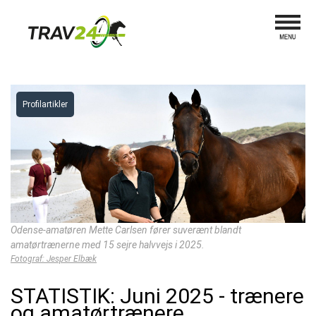
Profilartikler
Odense-amatøren Mette Carlsen fører suverænt blandt
amatørtrænerne med 15 sejre halvvejs i 2025.
Fotograf: Jesper Elbæk
STATISTIK: Juni 2025 - trænere
og amatørtrænere