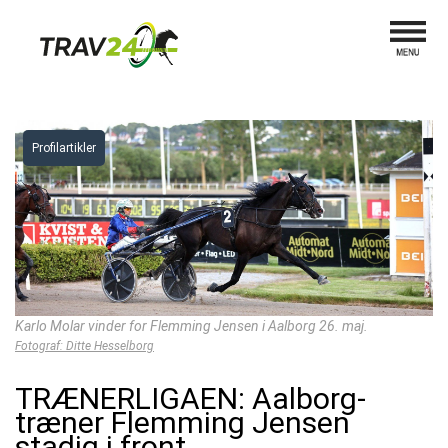
Profilartikler
Karlo Molar vinder for Flemming Jensen i Aalborg 26. maj.
Fotograf: Ditte Hesselborg
TRÆNERLIGAEN: Aalborg-
træner Flemming Jensen
stadig i front