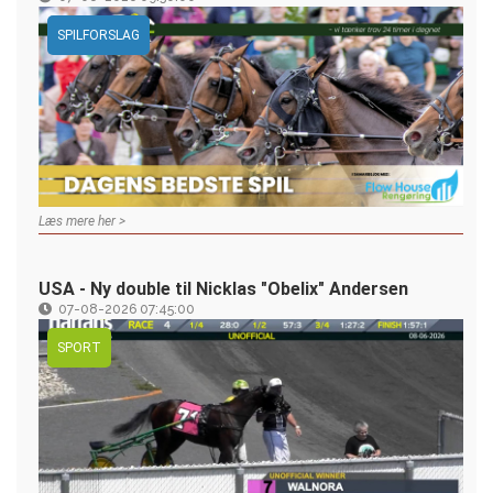
SPILFORSLAG
Læs mere her >
USA - Ny double til Nicklas "Obelix" Andersen
07-08-2026 07:45:00
SPORT