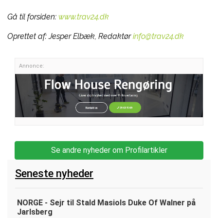
Gå til forsiden:
www.trav24.dk
Oprettet af:
Jesper Elbæk, Redaktør
info@trav24.dk
Annonce:
Se andre nyheder om Profilartikler
Seneste nyheder
NORGE - Sejr til Stald Masiols Duke Of Walner på
Jarlsberg