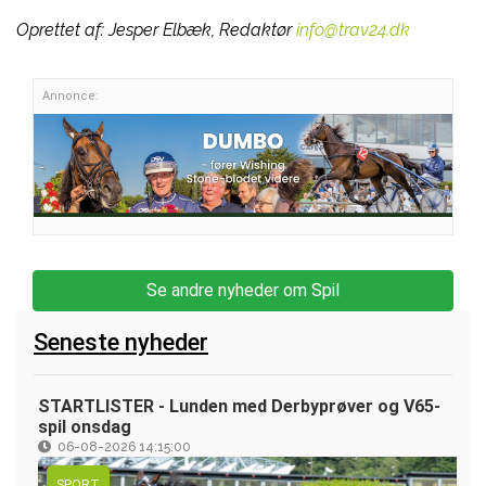
Oprettet af:
Jesper Elbæk, Redaktør
info@trav24.dk
Annonce:
Se andre nyheder om Spil
Seneste nyheder
STARTLISTER - Lunden med Derbyprøver og V65-
spil onsdag
06-08-2026 14:15:00
SPORT