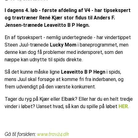
I dagens 4. løb - første afdeling af V4 - har tipsekspert
og travtræner René Kjær stor fidus til Anders F.
Jensen-trænede Leaveitto B P Hegn.
En af tipsekspert - nemlig undertegnede - har vindertippet
Steen Juul-trænede
Lucky Mom
i baneprogrammet, men
denne kan dog få problemer med indersporet, som den
næppe kan udnytte til spids direkte.
Så det kunne måske ligne
Leaveitto B P Hegn
i spids,
mens Juul skal forsøge at komme fri fra inderbanen, og
frem udvendigt på den værste konkurrent.
Tager du ryg på Kjær eller Elbæk? Eller har du en helt tredje
vinder i løbet? Uanset hvad, så kan du spille på løbet
HER
.
Gå til forsiden:
www.trav24.dk