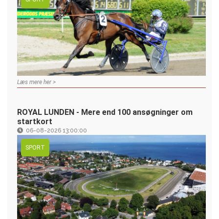
Læs mere her >
ROYAL LUNDEN - Mere end 100 ansøgninger om
startkort
06-08-2026 13:00:00
SPORT