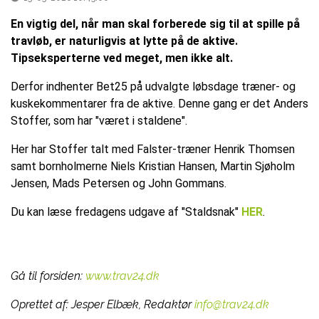
En vigtig del, når man skal forberede sig til at spille på
travløb, er naturligvis at lytte på de aktive.
Tipseksperterne ved meget, men ikke alt.
Derfor indhenter Bet25 på udvalgte løbsdage træner- og
kuskekommentarer fra de aktive. Denne gang er det Anders
Stoffer, som har "været i staldene".
Her har Stoffer talt med Falster-træner Henrik Thomsen
samt bornholmerne Niels Kristian Hansen, Martin Sjøholm
Jensen, Mads Petersen og John Gommans.
Du kan læse fredagens udgave af "Staldsnak"
HER
.
Gå til forsiden:
www.trav24.dk
Oprettet af:
Jesper Elbæk, Redaktør
info@trav24.dk