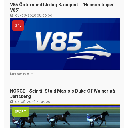
V85 Östersund lørdag 8. august - "Nilsson tipper
V85"
08-08-2026 08:00:00
SPIL
Læs mere her >
NORGE - Sejr til Stald Masiols Duke Of Walner på
Jarlsberg
07-08-2026 21:45:00
SPORT