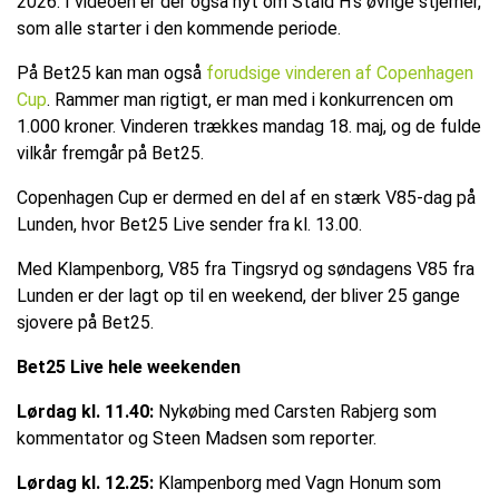
2026. I videoen er der også nyt om Stald H's øvrige stjerner,
som alle starter i den kommende periode.
På Bet25 kan man også
forudsige vinderen af Copenhagen
Cup
. Rammer man rigtigt, er man med i konkurrencen om
1.000 kroner. Vinderen trækkes mandag 18. maj, og de fulde
vilkår fremgår på Bet25.
Copenhagen Cup er dermed en del af en stærk V85-dag på
Lunden, hvor Bet25 Live sender fra kl. 13.00.
Med Klampenborg, V85 fra Tingsryd og søndagens V85 fra
Lunden er der lagt op til en weekend, der bliver 25 gange
sjovere på Bet25.
Bet25 Live hele weekenden
Lørdag kl. 11.40:
Nykøbing med Carsten Rabjerg som
kommentator og Steen Madsen som reporter.
Lørdag kl. 12.25:
Klampenborg med Vagn Honum som