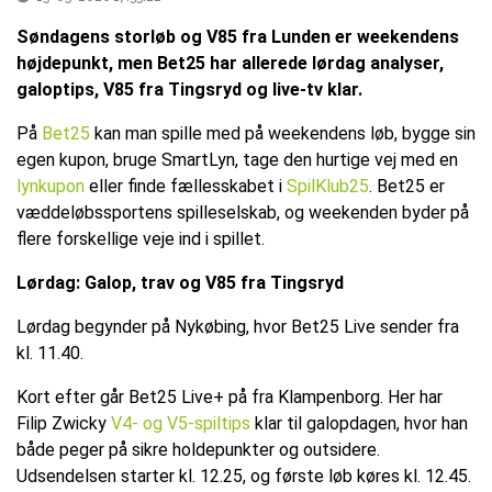
Søndagens storløb og V85 fra Lunden er weekendens
højdepunkt, men Bet25 har allerede lørdag analyser,
galoptips, V85 fra Tingsryd og live-tv klar.
På
Bet25
kan man spille med på weekendens løb, bygge sin
egen kupon, bruge SmartLyn, tage den hurtige vej med en
lynkupon
eller finde fællesskabet i
SpilKlub25
. Bet25 er
væddeløbssportens spilleselskab, og weekenden byder på
flere forskellige veje ind i spillet.
Lørdag: Galop, trav og V85 fra Tingsryd
Lørdag begynder på Nykøbing, hvor Bet25 Live sender fra
kl. 11.40.
Kort efter går Bet25 Live+ på fra Klampenborg. Her har
Filip Zwicky
V4- og V5-spiltips
klar til galopdagen, hvor han
både peger på sikre holdepunkter og outsidere.
Udsendelsen starter kl. 12.25, og første løb køres kl. 12.45.