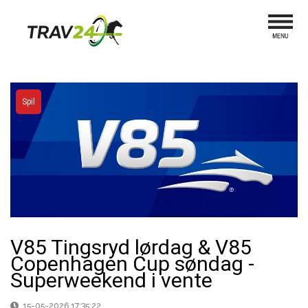
Spil
V85 Tingsryd lørdag & V85
Copenhagen Cup søndag -
Superweekend i vente
15-05-2026 17:35:22