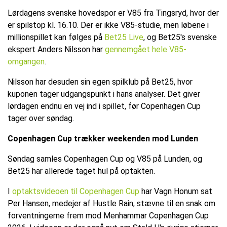
Lørdagens svenske hovedspor er V85 fra Tingsryd, hvor der
er spilstop kl. 16.10. Der er ikke V85-studie, men løbene i
millionspillet kan følges på
Bet25 Live
, og Bet25's svenske
ekspert Anders Nilsson har
gennemgået hele V85-
omgangen
.
Nilsson har desuden sin egen spilklub på Bet25, hvor
kuponen tager udgangspunkt i hans analyser. Det giver
lørdagen endnu en vej ind i spillet, før Copenhagen Cup
tager over søndag.
Copenhagen Cup trækker weekenden mod Lunden
Søndag samles Copenhagen Cup og V85 på Lunden, og
Bet25 har allerede taget hul på optakten.
I
optaktsvideoen til Copenhagen Cup
har Vagn Honum sat
Per Hansen, medejer af Hustle Rain, stævne til en snak om
forventningerne frem mod Menhammar Copenhagen Cup