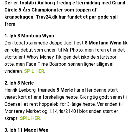
Der er topløb i Aalborg fredag eftermiddag med Grand
Circle 5-års Championater som toppen af
kransekagen. Trav24.dk har fundet et par gode spil
frem.
1. løb 8 Montana Wynn
Den topafstammede Jeppe Juel-hest
8 Montana Wynn
fik
en rolig debut som anden til Mr Photo, men foran et andet
stortalent Who’s Money. Fik igen det iskolde startspor
otte, men Face Time Bourbon-sønnen ligner alligevel
vinderen.
SPIL HER
.
2. løb 5 Merle
Henrik Lønborg-trænede
5 Merle
har efter denne start
været kørt af ene forskellige heste. Gik rigtig godt senest i
Odense i et rent hoppeløb for 3-årige heste. Var anden til
Monterey Market og 1.14,4a/2140 i blot anden start er
skrapt.
SPIL HER
.
3. løb 11 Maggi Wee