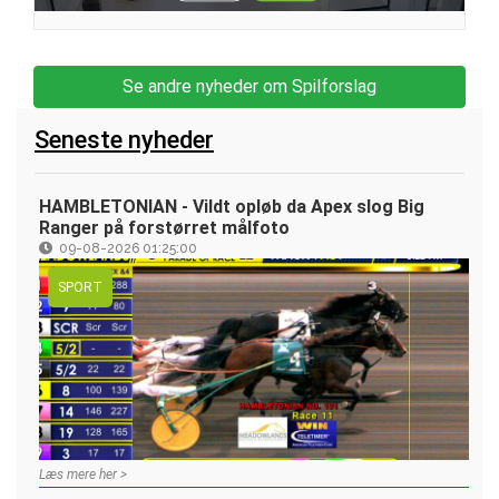
Se andre nyheder om Spilforslag
Seneste nyheder
HAMBLETONIAN - Vildt opløb da Apex slog Big
Ranger på forstørret målfoto
09-08-2026 01:25:00
SPORT
Læs mere her >