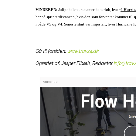
VINDEREN:
Julipokalen er et amerikanerløb, hvor
6 Hurric
her på sprinterdistancen, hvis den som forventet kommer til sp
i både V5 og V4. Seneste start var linjestart, hvor Hurricane 
Gå til forsiden:
www.trav24.dk
Oprettet af:
Jesper Elbæk, Redaktør
info@trav
Annonce: