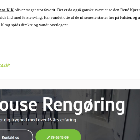
ane K K
bliver meget stor favorit. Det er da også ganske svært at se den René Kjær
ids ind mod første sving. Har vundet otte af de ni seneste starter her på Falster, og
K K tog spids direkte og vandt overlegent.
24.dk