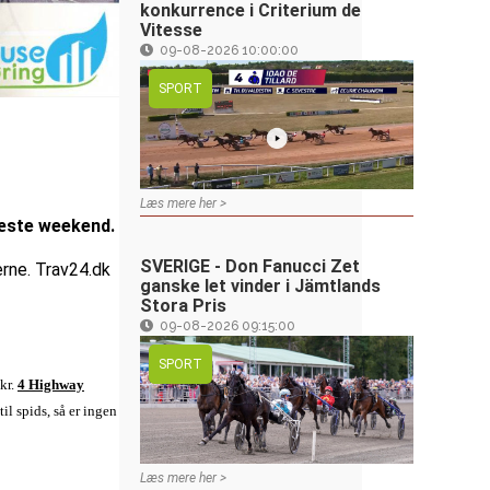
konkurrence i Criterium de
Vitesse
09-08-2026 10:00:00
SPORT
Læs mere her >
næste weekend.
SVERIGE - Don Fanucci Zet
erne. Trav24.dk
ganske let vinder i Jämtlands
Stora Pris
09-08-2026 09:15:00
SPORT
kr.
4 Highway
il spids, så er ingen
Læs mere her >