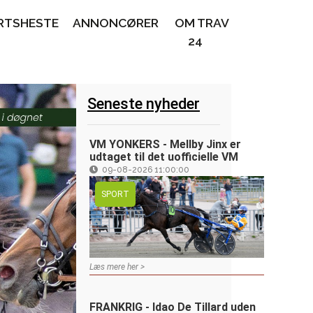
RTSHESTE
ANNONCØRER
OM TRAV
24
Seneste nyheder
VM YONKERS - Mellby Jinx er
udtaget til det uofficielle VM
09-08-2026 11:00:00
SPORT
Læs mere her >
FRANKRIG - Idao De Tillard uden