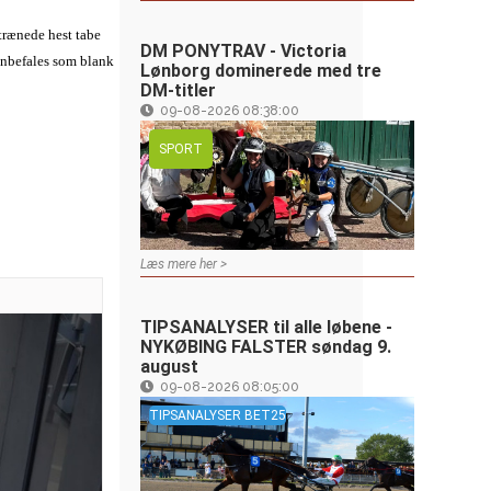
-trænede hest tabe
DM PONYTRAV - Victoria
 anbefales som blank
Lønborg dominerede med tre
DM-titler
09-08-2026 08:38:00
SPORT
Læs mere her >
TIPSANALYSER til alle løbene -
NYKØBING FALSTER søndag 9.
august
09-08-2026 08:05:00
TIPSANALYSER BET25