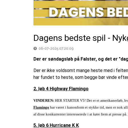
Dagens bedste spil - Nykø
06-07-2025 07:20:09
Der er søndagsløb på Falster, og det er "d
Der er ikke voldsomt mange heste med i felter
har fundet to heste, som begge bør vinde efter 
2. løb 4 Highway Flamingo
VINDEREN:
HER STARTER V5! Det er et amerikanerløb, hvor
Flamingo
har været i kanonform et stykke tid, men er nok all
af disse konkurrenter interesserede i at køre frem at presse på
5. løb 6 Hurricane K K