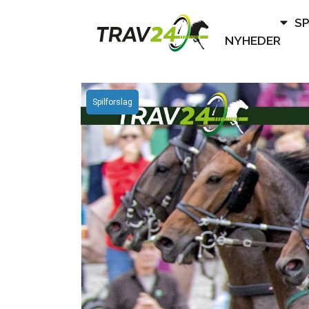
S
NYHEDER
Spilforslag