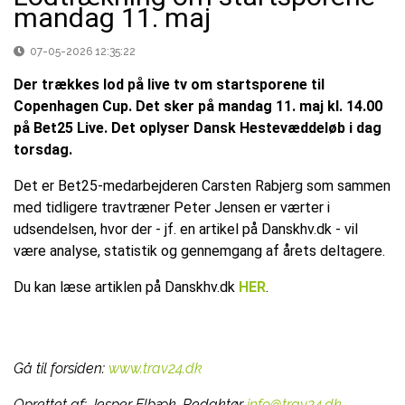
mandag 11. maj
07-05-2026 12:35:22
Der trækkes lod på live tv om startsporene til
Copenhagen Cup. Det sker på mandag 11. maj kl. 14.00
på Bet25 Live. Det oplyser Dansk Hestevæddeløb i dag
torsdag.
Det er Bet25-medarbejderen Carsten Rabjerg som sammen
med tidligere travtræner Peter Jensen er værter i
udsendelsen, hvor der - jf. en artikel på Danskhv.dk - vil
være analyse, statistik og gennemgang af årets deltagere.
Du kan læse artiklen på Danskhv.dk
HER
.
Gå til forsiden:
www.trav24.dk
Oprettet af:
Jesper Elbæk, Redaktør
info@trav24.dk