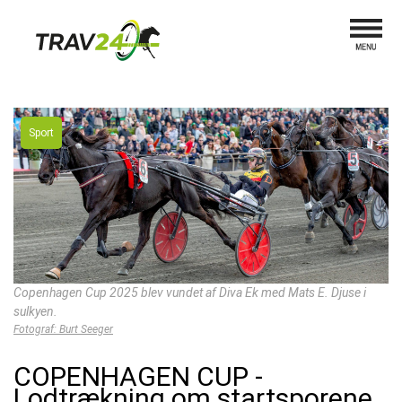
Sport
Copenhagen Cup 2025 blev vundet af Diva Ek med Mats E. Djuse i
sulkyen.
Fotograf: Burt Seeger
COPENHAGEN CUP -
Lodtrækning om startsporene