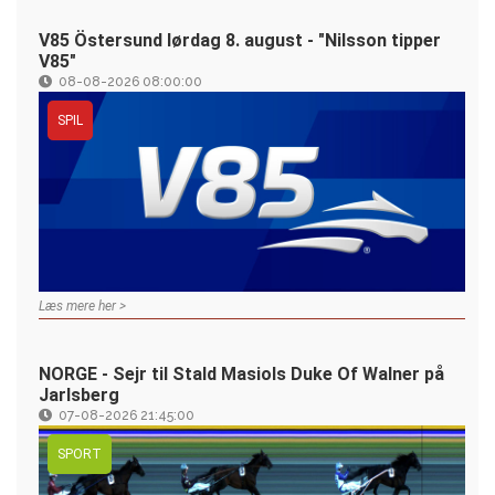
V85 Östersund lørdag 8. august - "Nilsson tipper
V85"
08-08-2026 08:00:00
SPIL
Læs mere her >
NORGE - Sejr til Stald Masiols Duke Of Walner på
Jarlsberg
07-08-2026 21:45:00
SPORT