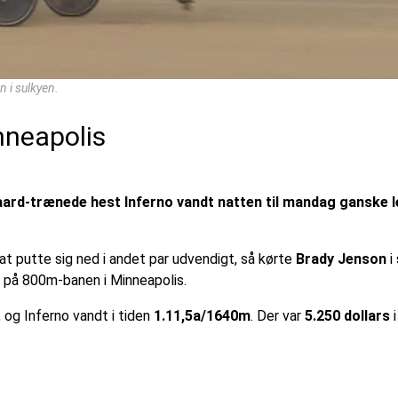
 i sulkyen.
inneapolis
ard-trænede hest Inferno vandt natten til mandag ganske le
r at putte sig ned i andet par udvendigt, så kørte
Brady Jenson
i
l på 800m-banen i Minneapolis.
, og Inferno vandt i tiden
1.11,5a/1640m
. Der var
5.250 dollars
i