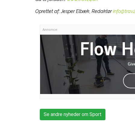
Oprettet af:
Jesper Elbæk, Redaktør
info@trav
Annonce:
Se andre nyheder om Sport