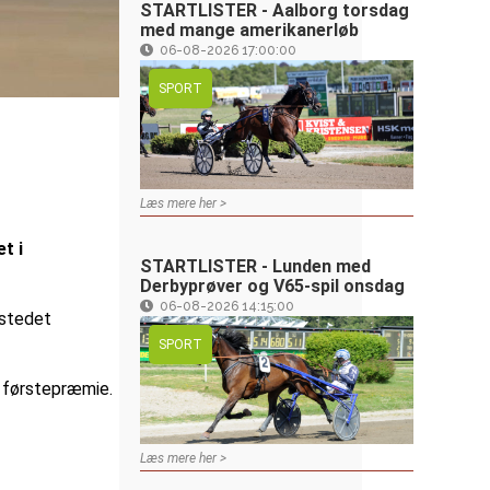
STARTLISTER - Aalborg torsdag
med mange amerikanerløb
06-08-2026 17:00:00
SPORT
Læs mere her >
t i
STARTLISTER - Lunden med
Derbyprøver og V65-spil onsdag
06-08-2026 14:15:00
 stedet
SPORT
 førstepræmie.
Læs mere her >