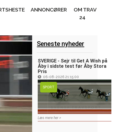
RTSHESTE
ANNONCØRER
OM TRAV
24
Seneste nyheder
SVERIGE - Sejr til Get A Wish på
Åby i sidste test før Åby Stora
Pris
06-08-2026 21:15:00
SPORT
Læs mere her >