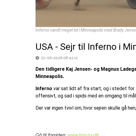
Inferno vandt meget let i Minneapolis med Brady Jenson
USA - Sejr til Inferno i M
22-06-2026 08:41:11
Den tidligere Kaj Jensen- og Magnus Ladega
Minneapolis.
Inferno
var sat lidt af fra start, og i stedet fo
offensivt, og sad i spids med en omgang til må
Der var ingen tvivl om, hvor sejren skulle gå hen
Gå til forsiden:
www.trav24.dk