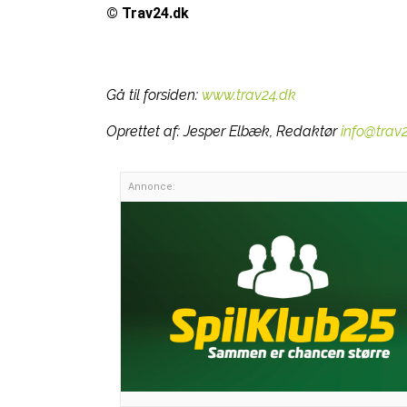
© Trav24.dk
Gå til forsiden:
www.trav24.dk
Oprettet af:
Jesper Elbæk, Redaktør
info@trav
Annonce: