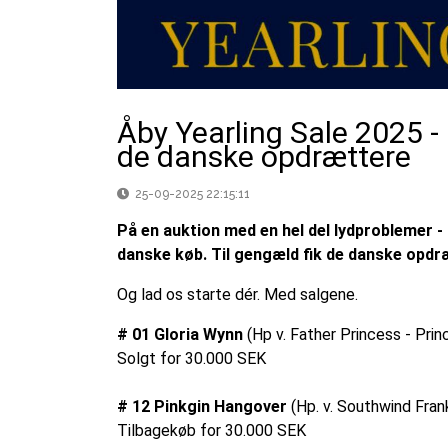
Åby Yearling Sale 2025 
de danske opdrættere
25-09-2025 22:15:11
På en auktion med en hel del lydproblemer - i
danske køb. Til gengæld fik de danske opdræ
Og lad os starte dér. Med salgene.
# 01 Gloria Wynn
(Hp v. Father Princess - Pri
Solgt for 30.000 SEK
# 12 Pinkgin Hangover
(Hp. v. Southwind Frank
Tilbagekøb for 30.000 SEK