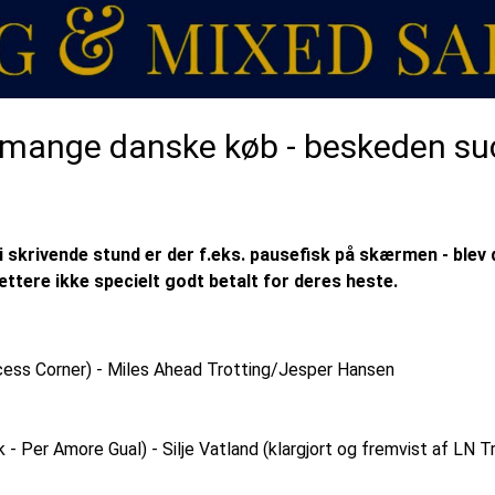
- mange danske køb - beskeden su
 skrivende stund er der f.eks. pausefisk på skærmen - blev de
ttere ikke specielt godt betalt for deres heste.
ncess Corner) - Miles Ahead Trotting/Jesper Hansen
 - Per Amore Gual) - Silje Vatland (klargjort og fremvist af LN T