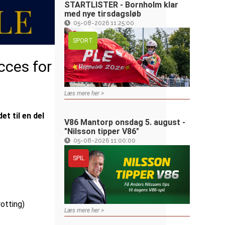
STARTLISTER - Bornholm klar
med nye tirsdagsløb
05-08-2026 11:25:00
SPORT
cces for
Læs mere her >
t til en del
V86 Mantorp onsdag 5. august -
"Nilsson tipper V86"
05-08-2026 11:00:00
SPIL
rotting)
Læs mere her >