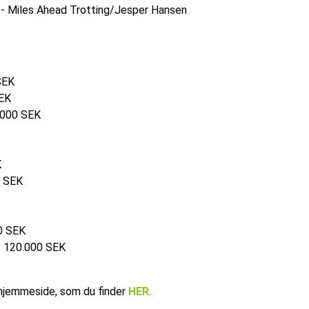
y) - Miles Ahead Trotting/Jesper Hansen
SEK
SEK
.000 SEK
K
0 SEK
00 SEK
- 120.000 SEK
 hjemmeside, som du finder
HER
.