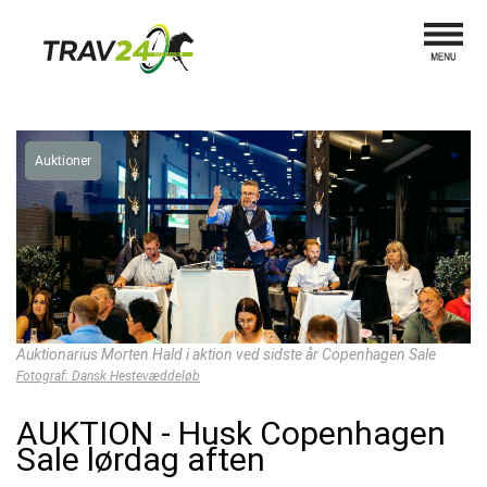
Auktioner
Auktionarius Morten Hald i aktion ved sidste år Copenhagen Sale
Fotograf: Dansk Hestevæddeløb
AUKTION - Husk Copenhagen
Sale lørdag aften