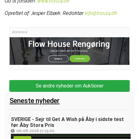
Gå til forsiden:
www.trav24.dk
Oprettet af:
Jesper Elbæk, Redaktør
info@trav24.dk
Annonce:
Se andre nyheder om Auktioner
Seneste nyheder
SVERIGE - Sejr til Get A Wish på Åby i sidste test
før Åby Stora Pris
06-08-2026 21:15:00