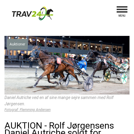
Auktioner
Daniel Autriche ved en af sine mange sejre sammen med Rolf
Jørgensen.
Fotograf: Flemming Andersen
AUKTION - Rolf Jørgensens
Daniel Autriche solgt for