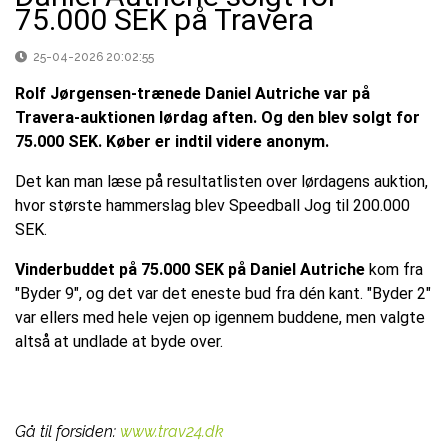
75.000 SEK på Travera
25-04-2026 20:02:55
Rolf Jørgensen-trænede Daniel Autriche var på
Travera-auktionen lørdag aften. Og den blev solgt for
75.000 SEK. Køber er indtil videre anonym.
Det kan man læse på resultatlisten over lørdagens auktion,
hvor største hammerslag blev Speedball Jog til 200.000
SEK.
Vinderbuddet på 75.000 SEK på Daniel Autriche
kom fra
"Byder 9", og det var det eneste bud fra dén kant. "Byder 2"
var ellers med hele vejen op igennem buddene, men valgte
altså at undlade at byde over.
Gå til forsiden:
www.trav24.dk