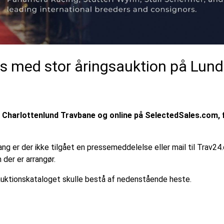
s med stor åringsauktion på Lund
på Charlottenlund Travbane og online på SelectedSales.com, f
g er der ikke tilgået en pressemeddelelse eller mail til Trav24.d
der er arrangør.
g auktionskataloget skulle bestå af nedenstående heste.