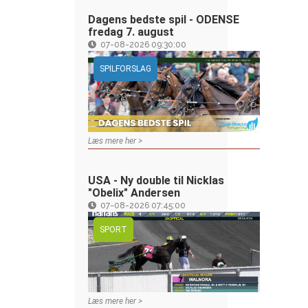
Dagens bedste spil - ODENSE
fredag 7. august
07-08-2026 09:30:00
SPILFORSLAG
Læs mere her >
USA - Ny double til Nicklas
"Obelix" Andersen
07-08-2026 07:45:00
SPORT
Læs mere her >