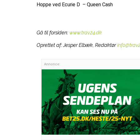
Hoppe ved Ecurie D – Queen Cash
Gå til forsiden:
www.trav24.dk
Oprettet af:
Jesper Elbæk, Redaktør
info@trav
Annonce: