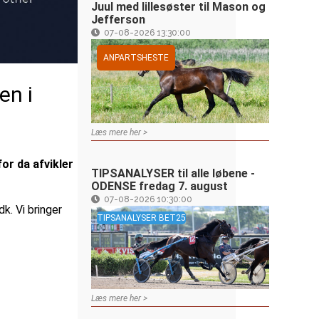
Juul med lillesøster til Mason og
Jefferson
07-08-2026 13:30:00
ANPARTSHESTE
en i
Læs mere her >
or da afvikler
TIPSANALYSER til alle løbene -
ODENSE fredag 7. august
07-08-2026 10:30:00
k. Vi bringer
TIPSANALYSER BET25
Læs mere her >