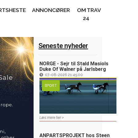
RTSHESTE
ANNONCØRER
OM TRAV
24
Seneste nyheder
NORGE - Sejr til Stald Masiols
Duke Of Walner på Jarlsberg
07-08-2026 21:45:00
SPORT
Læs mere her >
ANPARTSPROJEKT hos Steen