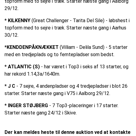
topform med to sejre i træk. Starter næste gang i Aalborg 
29/12.
* KILKENNY
(Great Challenger - Tarita Del Sile) - løbshest i 
topform med to sejre i træk. Starter næste gang i Aarhus 
30/12.
*KENDDENPÅKNÆKKET
(Villiam - Delila Sund) - 5 starter 
med en tredjeplads og to femtepladser som bedst.
* ATLANTIC (S)
- har været i Top3 i seks af 13 starter, og 
har rekord 1.14,3a/1640m.
* J C
 - 
7 sejre, 4 andenpladser og 4 tredjepladser i blot 26 
starter. Starter næste gang i V75 i Aalborg 29/12.
* INGER STØJBERG
 - 7 Top3-placeringer i 17 starter. 
Starter næste gang 24/12 i Skive.
Der kan meldes heste til denne auktion ved at kontakte