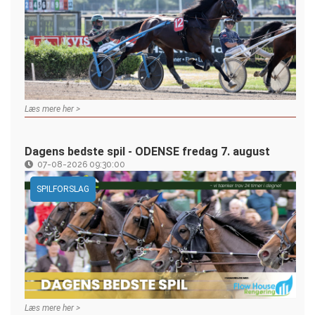
Læs mere her >
Dagens bedste spil - ODENSE fredag 7. august
07-08-2026 09:30:00
SPILFORSLAG
Læs mere her >