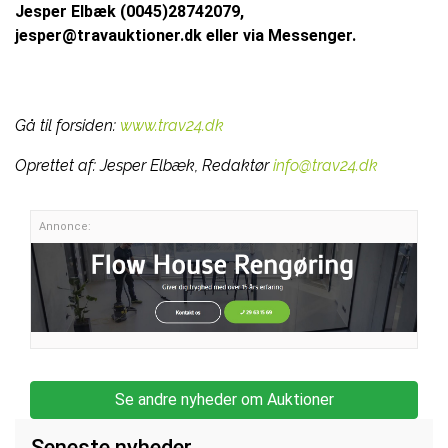
Jesper Elbæk (0045)28742079,
jesper@travauktioner.dk eller via Messenger.
Gå til forsiden:
www.trav24.dk
Oprettet af:
Jesper Elbæk, Redaktør
info@trav24.dk
Annonce:
Se andre nyheder om Auktioner
Seneste nyheder