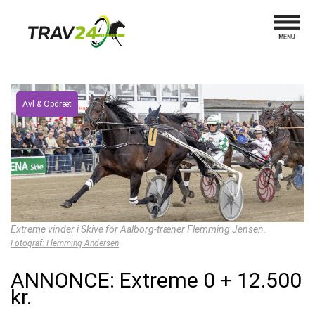
Avl & Opdræt
Extreme vinder i Skive for Aalborg-træner Flemming Jensen.
Fotograf: Flemming Andersen
ANNONCE: Extreme 0 + 12.500
kr.