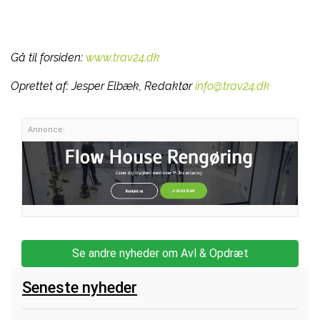
Gå til forsiden:
www.trav24.dk
Oprettet af:
Jesper Elbæk, Redaktør
info@trav24.dk
Annonce:
Se andre nyheder om Avl & Opdræt
Seneste nyheder