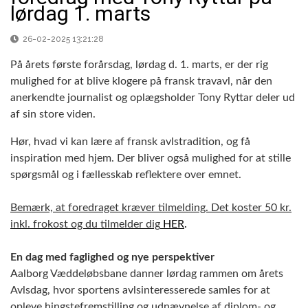
lørdag 1. marts
26-02-2025 13:21:28
På årets første forårsdag, lørdag d. 1. marts, er der rig
mulighed for at blive klogere på fransk travavl, når den
anerkendte journalist og oplægsholder Tony Ryttar deler ud
af sin store viden.
Hør, hvad vi kan lære af fransk avlstradition, og få
inspiration med hjem. Der bliver også mulighed for at stille
spørgsmål og i fællesskab reflektere over emnet.
Bemærk, at foredraget kræver tilmelding. Det koster 50 kr.
inkl. frokost og du tilmelder dig
HER
.
En dag med faglighed og nye perspektiver
Aalborg Væddeløbsbane danner lørdag rammen om årets
Avlsdag, hvor sportens avlsinteresserede samles for at
opleve hingstefremstilling og udnævnelse af diplom- og