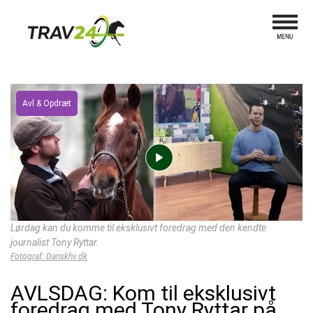
Avl & Opdræt
Lørdag kan du komme til eksklusivt foredrag med den kendte
journalist Tony Ryttar.
Fotograf: Danskhv.dk
AVLSDAG: Kom til eksklusivt
foredrag med Tony Ryttar på