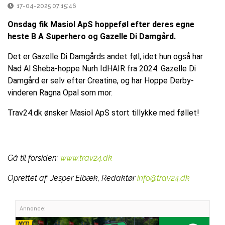
17-04-2025 07:15:46
Onsdag fik Masiol ApS hoppeføl efter deres egne
heste B A Superhero og Gazelle Di Damgård.
Det er Gazelle Di Damgårds andet føl, idet hun også har
Nad Al Sheba-hoppe Nurh IdHAIR fra 2024. Gazelle Di
Damgård er selv efter Creatine, og har Hoppe Derby-
vinderen Ragna Opal som mor.
Trav24.dk ønsker Masiol ApS stort tillykke med føllet!
Gå til forsiden:
www.trav24.dk
Oprettet af:
Jesper Elbæk, Redaktør
info@trav24.dk
Annonce: