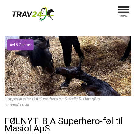
Avl & Opdræt
Hoppeføl efter B A Superhero og Gazelle Di Damgård
Fotograf: Privat
FØLNYT: B A Superhero-føl til
Masiol ApS