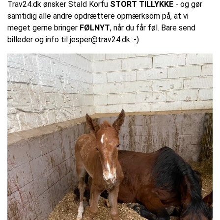
Trav24.dk ønsker Stald Korfu
STORT TILLYKKE
- og gør
samtidig alle andre opdrættere opmærksom på, at vi
meget gerne bringer
FØLNYT
, når du får føl. Bare send
billeder og info til jesper@trav24.dk :-)