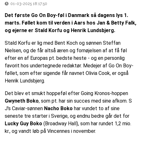
01-03-2025 18:17:50
Det første Go On Boy-føl i Danmark så dagens lys 1.
marts. Føllet kom til verden i Aars hos Jan & Betty Falk,
og ejerne er Stald Korfu og Henrik Lundsbjerg.
Stald Korfu er lig med Bent Koch og sønnen Steffan
Nielsen, og de får altså æren og fornøjelsen af at få føl
efter en af Europas pt. bedste heste - og en personlig
favorit hos undertegnede redaktør. Medejer af Go On Boy-
føllet, som efter sigende får navnet Olivia Cook, er også
Henrik Lundsbjerg.
Det blev et smukt hoppeføl efter Going Kronos-hoppen
Gwyneth Boko
, som pt. har sin succes med sine afkom. S
J's Caviar-sønnen
Nacho Boko
har vundet to af sine
seneste tre starter i Sverige, og endnu bedre går det for
Lucky Guy Boko
(Broadway Hall), som har rundet 1,2 mio.
kr., og vandt løb på Vincennes i november.