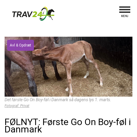
Avl & Opdræt
Det første Go On Boy-føl i Danmark så dagens lys 1. marts.
Fotograf: Privat
FØLNYT: Første Go On Boy-føl i
Danmark