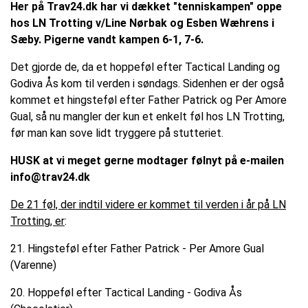
Her på Trav24.dk har vi dækket "tenniskampen" oppe
hos LN Trotting v/Line Nørbak og Esben Wæhrens i
Sæby. Pigerne vandt kampen 6-1, 7-6.
Det gjorde de, da et hoppeføl efter Tactical Landing og
Godiva Ås kom til verden i søndags. Sidenhen er der også
kommet et hingsteføl efter Father Patrick og Per Amore
Gual, så nu mangler der kun et enkelt føl hos LN Trotting,
før man kan sove lidt tryggere på stutteriet.
HUSK at vi meget gerne modtager følnyt på e-mailen
info@trav24.dk
De 21 føl, der indtil videre er kommet til verden i år på LN
Trotting, er
:
21. Hingsteføl efter Father Patrick - Per Amore Gual
(Varenne)
20. Hoppeføl efter Tactical Landing - Godiva Ås