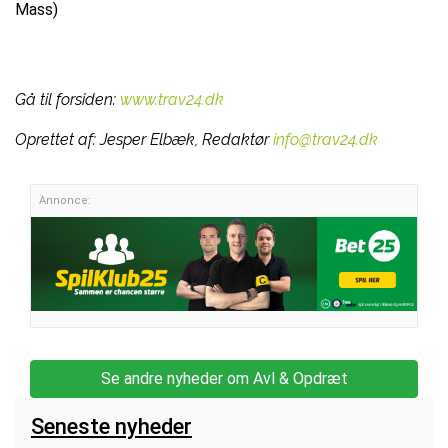
Mass)
Gå til forsiden:
www.trav24.dk
Oprettet af:
Jesper Elbæk, Redaktør
info@trav24.dk
Annonce:
Se andre nyheder om Avl & Opdræt
Seneste nyheder