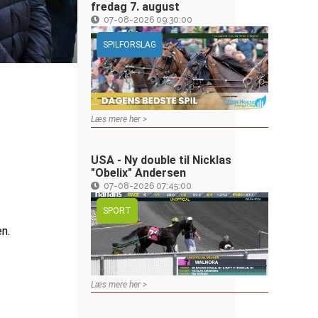
fredag 7. august
07-08-2026 09:30:00
SPILFORSLAG
Læs mere her >
USA - Ny double til Nicklas
"Obelix" Andersen
07-08-2026 07:45:00
SPORT
n.
Læs mere her >