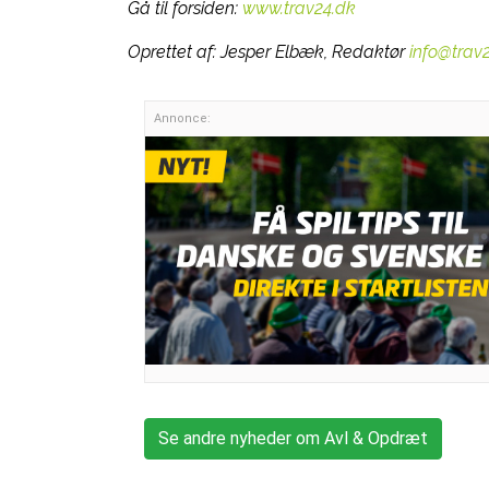
Gå til forsiden:
www.trav24.dk
Oprettet af:
Jesper Elbæk, Redaktør
info@trav
Annonce:
Se andre nyheder om Avl & Opdræt