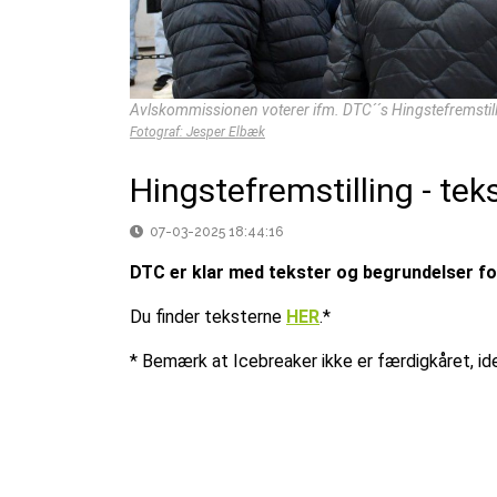
Avlskommissionen voterer ifm. DTC´´s Hingstefremstill
Fotograf: Jesper Elbæk
Hingstefremstilling - tek
07-03-2025 18:44:16
DTC er klar med tekster og begrundelser for
Du finder teksterne
HER
.*
* Bemærk at Icebreaker ikke er færdigkåret, id