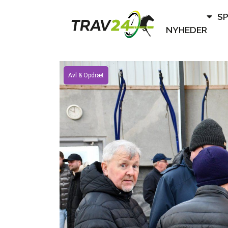
S
NYHEDER
Avl & Opdræt