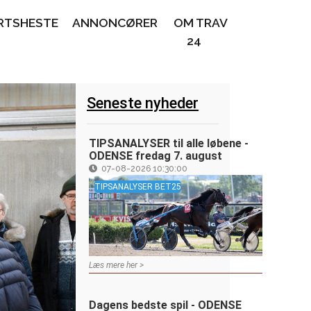
RTSHESTE
ANNONCØRER
OM TRAV
24
Seneste nyheder
TIPSANALYSER til alle løbene -
ODENSE fredag 7. august
07-08-2026 10:30:00
TIPSANALYSER BET25
Læs mere her >
Dagens bedste spil - ODENSE