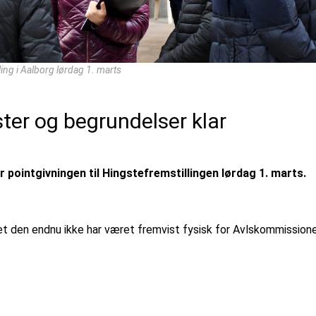
ing i Aalborg lørdag 1. marts
ster og begrundelser klar
 pointgivningen til Hingstefremstillingen lørdag 1. marts.
et den endnu ikke har været fremvist fysisk for Avlskommissione