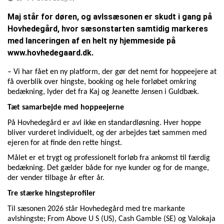
Maj står for døren, og avlssæsonen er skudt i gang på
Hovhedegård, hvor sæsonstarten samtidig markeres
med lanceringen af en helt ny hjemmeside på
www.hovhedegaard.dk.
– Vi har fået en ny platform, der gør det nemt for hoppeejere at
få overblik over hingste, booking og hele forløbet omkring
bedækning, lyder det fra Kaj og Jeanette Jensen i Guldbæk.
Tæt samarbejde med hoppeejerne
På Hovhedegård er avl ikke en standardløsning. Hver hoppe
bliver vurderet individuelt, og der arbejdes tæt sammen med
ejeren for at finde den rette hingst.
Målet er et trygt og professionelt forløb fra ankomst til færdig
bedækning. Det gælder både for nye kunder og for de mange,
der vender tilbage år efter år.
Tre stærke hingsteprofiler
Til sæsonen 2026 står Hovhedegård med tre markante
avlshingste; From Above U S (US), Cash Gamble (SE) og Valokaja