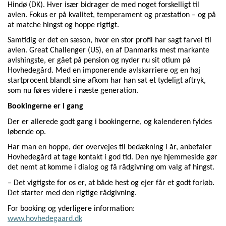
Hindø (DK). Hver især bidrager de med noget forskelligt til
avlen. Fokus er på kvalitet, temperament og præstation – og på
at matche hingst og hoppe rigtigt.
Samtidig er det en sæson, hvor en stor profil har sagt farvel til
avlen. Great Challenger (US), en af Danmarks mest markante
avlshingste, er gået på pension og nyder nu sit otium på
Hovhedegård. Med en imponerende avlskarriere og en høj
startprocent blandt sine afkom har han sat et tydeligt aftryk,
som nu føres videre i næste generation.
Bookingerne er i gang
Der er allerede godt gang i bookingerne, og kalenderen fyldes
løbende op.
Har man en hoppe, der overvejes til bedækning i år, anbefaler
Hovhedegård at tage kontakt i god tid. Den nye hjemmeside gør
det nemt at komme i dialog og få rådgivning om valg af hingst.
– Det vigtigste for os er, at både hest og ejer får et godt forløb.
Det starter med den rigtige rådgivning.
For booking og yderligere information:
www.hovhedegaard.dk