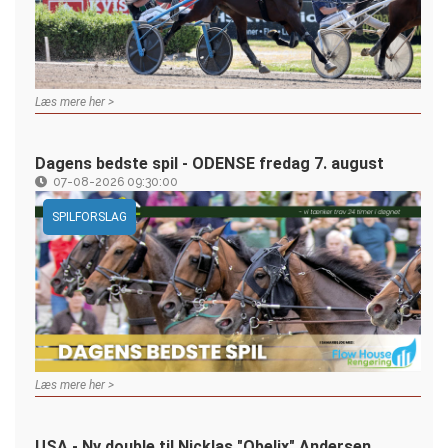
Læs mere her >
Dagens bedste spil - ODENSE fredag 7. august
07-08-2026 09:30:00
SPILFORSLAG
Læs mere her >
USA - Ny double til Nicklas "Obelix" Andersen