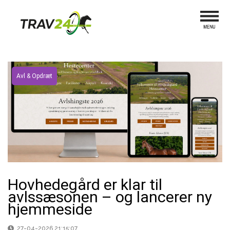
Avl & Opdræt
Hovhedegård er klar til
avlssæsonen – og lancerer ny
hjemmeside
27-04-2026 21:15:07