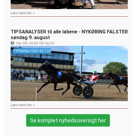
Læs mere her >
TIPSANALYSER til alle løbene - NYKØBING FALSTER
søndag 9. august
09-08-2026 08:05:00
TIPSANALYSER BET25
Læs mere her >
Se komplet nyhedsoversigt her