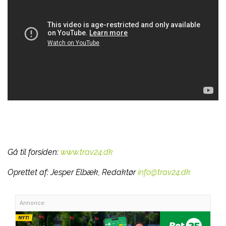
Gå til forsiden:
www.trav24.dk
Oprettet af:
Jesper Elbæk, Redaktør
info@trav24.dk
Annonce: