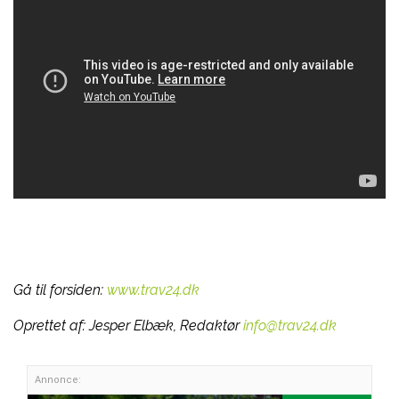
Gå til forsiden:
www.trav24.dk
Oprettet af:
Jesper Elbæk, Redaktør
info@trav24.dk
Annonce: