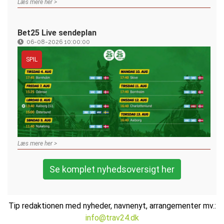
Læs mere her >
Bet25 Live sendeplan
06-08-2026 10:00:00
SPIL
Læs mere her >
Se komplet nyhedsoversigt her
Tip redaktionen med nyheder, navnenyt, arrangementer mv.:
info@trav24.dk