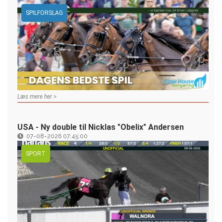
SPILFORSLAG
Læs mere her >
USA - Ny double til Nicklas "Obelix" Andersen
07-08-2026 07:45:00
SPORT