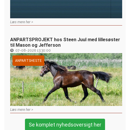
Læs mere her >
ANPARTSPROJEKT hos Steen Juul med lillesøster
til Mason og Jefferson
07-08-2026 13:30:00
ANPARTSHESTE
Læs mere her >
Se komplet nyhedsoversigt her