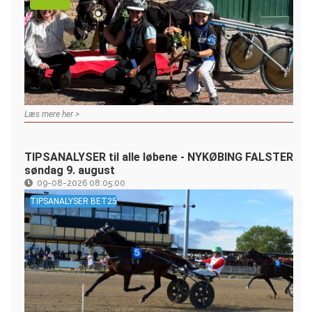
Læs mere her >
TIPSANALYSER til alle løbene - NYKØBING FALSTER
søndag 9. august
09-08-2026 08:05:00
TIPSANALYSER BET25