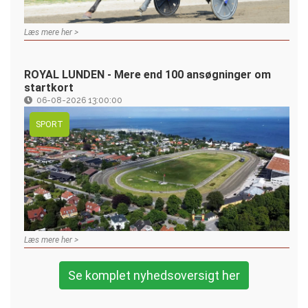
Læs mere her >
ROYAL LUNDEN - Mere end 100 ansøgninger om
startkort
06-08-2026 13:00:00
SPORT
Læs mere her >
Se komplet nyhedsoversigt her