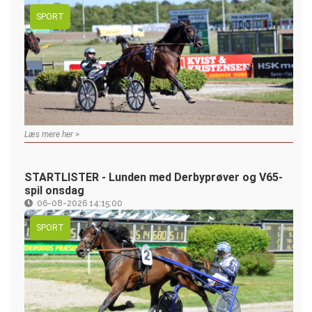
SPORT
Læs mere her >
STARTLISTER - Lunden med Derbyprøver og V65-
spil onsdag
06-08-2026 14:15:00
SPORT